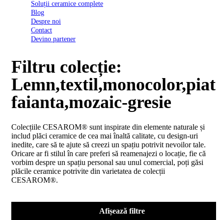
Soluții ceramice complete
D03
Blog
BI
Despre noi
2022
Contact
Declarația
Devino partener
de
conformitate
D03
Filtru colecție:
BIII
2022
Lemn,textil,monocolor,pia
Declaratia
de
faianta,mozaic-gresie
performanta
D01
BI
Colecțiile CESAROM® sunt inspirate din elemente naturale și
2023
includ plăci ceramice de cea mai înaltă calitate, cu design-uri
Declaratia
inedite, care să te ajute să creezi un spațiu potrivit nevoilor tale.
de
Oricare ar fi stilul în care preferi să reamenajezi o locație, fie că
performanta
vorbim despre un spațiu personal sau unul comercial, poți găsi
D01
plăcile ceramice potrivite din varietatea de colecții
BI
CESAROM®.
UGL
2020
Declaratia
de
Afișează filtre
performanta