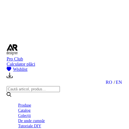
BI
2024
Ghid
montare
gresie
și
faianță
Declarație
de
performanță
nr.
Pro Club
D01
Calculator plăci
BIII
Wishlist
2022
Politica
de
RO
EN
confidentialitate
octombrie
2023
Solutii
Produse
Ceramice
Catalog
Complete
Colecții
Declarația
De unde cumpăr
de
Tutoriale DIY
conformitate