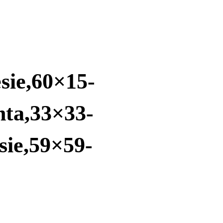
sie,60×15-
nta,33×33-
sie,59×59-