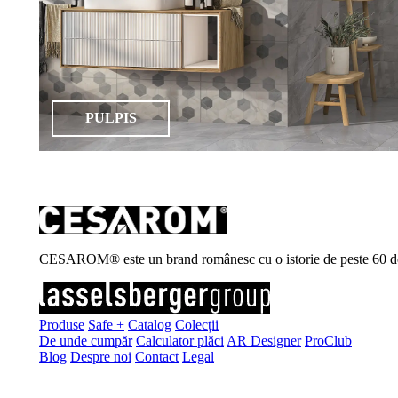
PULPIS
CESAROM® este un brand românesc cu o istorie de peste 60 de ani, 
Produse
Safe +
Catalog
Colecții
De unde cumpăr
Calculator plăci
AR Designer
ProClub
Blog
Despre noi
Contact
Legal
Înscrie-te la newsletter