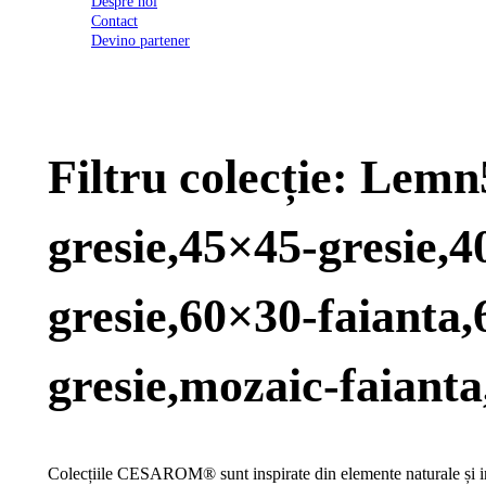
Despre noi
2026
Contact
Certificatul
Devino partener
de
conformitate
nr
620
din
2026
Filtru colecție: Lem
Agrement
tehnic
mozaic
interior
gresie,45×45-gresie,
și
exterior
2021
Agrement
gresie,60×30-faianta,
tehnic
mozaic
interior
gresie,mozaic-faianta
2022
Regulament
campanie
"CESAROM
-
Colecțiile CESAROM® sunt inspirate din elemente naturale și inc
Câștigă