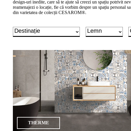
design-uri inedite, care să te ajute să creezi un spațiu potrivit nevo
un
reamenajezi o locație, fie că vorbim despre un spațiu personal sa
proiect
din varietatea de colecții CESAROM®.
de
design"
Produse
Gresie
porțelanată
Gresie
porțelanată
2cm
Treaptă
&
plintă
porțelanată
THERME
Gresie
de