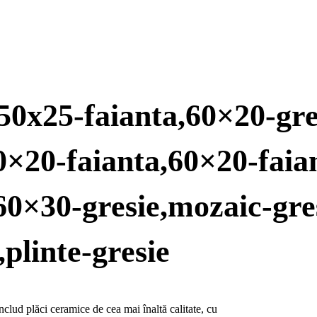
n50x25-faianta,60×20-gre
40×20-faianta,60×20-faia
60×30-gresie,mozaic-gre
,plinte-gresie
lud plăci ceramice de cea mai înaltă calitate, cu