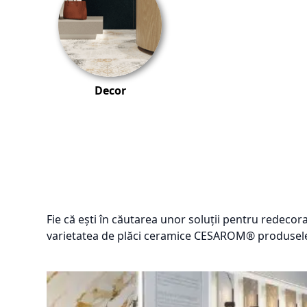
Decor
Fie că ești în căutarea unor soluții pentru redecor
varietatea de plăci ceramice CESAROM® produsele c