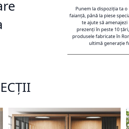
are
Punem la dispoziția ta o
faianță, până la piese speci
a
te ajute să amenajezi 
prezenți în peste 10 țări
produsele fabricate în Rom
ultimă generație f
ECȚII