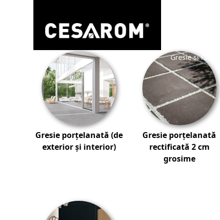
Categorii de produse CESAROM®
Gresie și faian
Gresie porțelanată (de
Gresie porțelanată
exterior și interior)
rectificată 2 cm
grosime