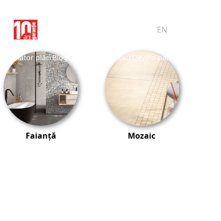
Pro Club
Wishlist
RO
EN
Calculator plăci
Blog
Despre noi
Contact
Devino partener
Faianță
Mozaic