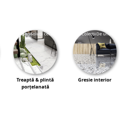
ță
Safe +
Catalog
Soluții ceramice complete
Colecții
De unde cumpăr
Treaptă & plintă
Gresie interior
porțelanată