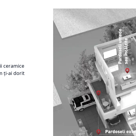
ii ceramice
 ți-ai dorit