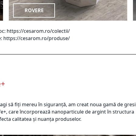
ROVERE
oc:
https://cesarom.ro/colectii/
e:
https://cesarom.ro/produse/
e+
ragi să fiți mereu în siguranță, am creat noua gamă de gresi
+, care încorporează nanoparticule de argint în structura
fecta calitatea și nuanța produselor.