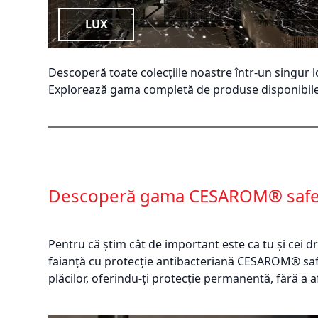
LUX
Descoperă toate colecțiile noastre într-un singur l
Explorează gama completă de produse disponibil
Descoperă gama CESAROM® saf
Pentru că știm cât de important este ca tu și cei d
faianță cu protecție antibacteriană CESAROM® safe
plăcilor, oferindu-ți protecție permanentă, fără a a