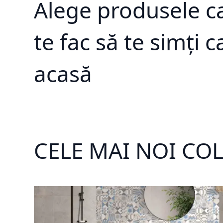
Alege produsele c
te fac să te simți c
acasă
CELE MAI NOI COL