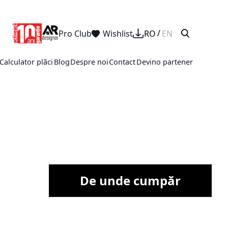
Categoria următoare
Pro Club
Wishlist
RO
EN
Calculator plăci
Blog
Despre noi
Contact
Devino partener
De unde cumpăr