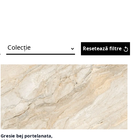
Resetează filtre
Gresie bej portelanata,