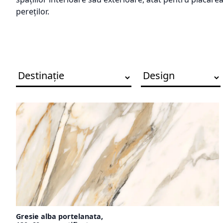
pereților.
Gresie alba portelanata,