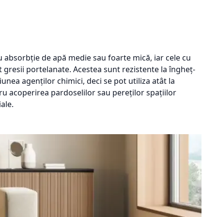
u absorbție de apă medie sau foarte mică, iar cele cu
gresii portelanate. Acestea sunt rezistente la îngheț-
iunea agenților chimici, deci se pot utiliza atât la
ntru acoperirea pardoselilor sau pereților spațiilor
ale.