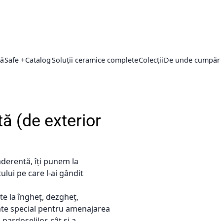
ță
Safe +
Catalog
Soluții ceramice complete
Colecții
De unde cumpăr
ă (de exterior
 aderentă, îți punem la
ului pe care l-ai gândit
te la îngheț, dezgheț,
ltate special pentru amenajarea
pardoselilor, cât și a