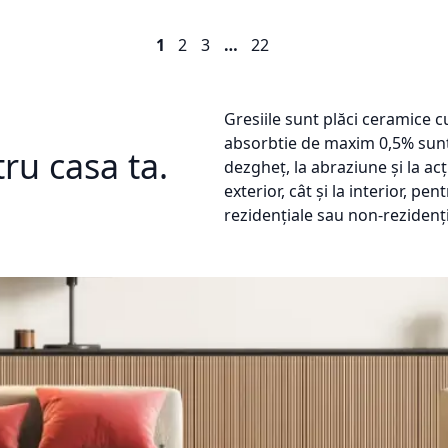
1
2
3
…
22
Gresiile sunt plăci ceramice c
absorbtie de maxim 0,5% sunt 
ru casa ta.
dezgheț, la abraziune și la acț
exterior, cât și la interior, pe
rezidențiale sau non-rezidenți