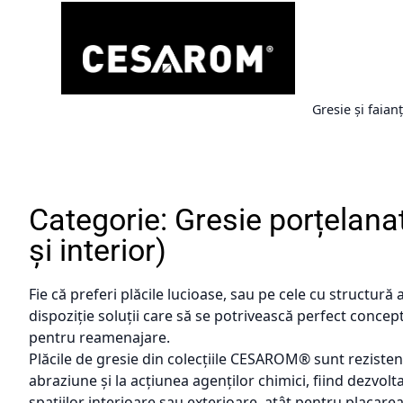
Categoria anterioară
Gresie și faian
Categorie: Gresie porțelanat
și interior)
Fie că preferi plăcile lucioase, sau pe cele cu structură
dispoziție soluții care să se potrivească perfect concept
pentru reamenajare.
Plăcile de gresie din colecțiile CESAROM® sunt rezisten
abraziune și la acțiunea agenților chimici, fiind dezvo
spațiilor interioare sau exterioare, atât pentru placarea 