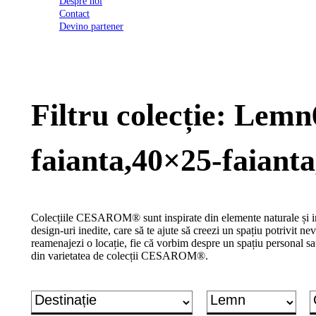
Despre noi
2026
Contact
Certificatul
Devino partener
de
conformitate
nr
620
din
2026
Filtru colecție: Lem
Agrement
tehnic
mozaic
interior
faianta,40×25-faiant
și
exterior
2021
Agrement
tehnic
Colecțiile CESAROM® sunt inspirate din elemente naturale și inc
mozaic
design-uri inedite, care să te ajute să creezi un spațiu potrivit nevo
interior
reamenajezi o locație, fie că vorbim despre un spațiu personal sa
2022
din varietatea de colecții CESAROM®.
Regulament
campanie
"CESAROM
-
Câștigă