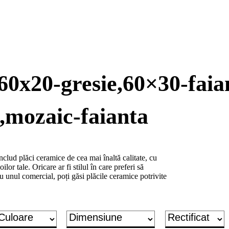
n60x20-gresie,60×30-faia
a,mozaic-faianta
lud plăci ceramice de cea mai înaltă calitate, cu
ilor tale. Oricare ar fi stilul în care preferi să
u unul comercial, poți găsi plăcile ceramice potrivite