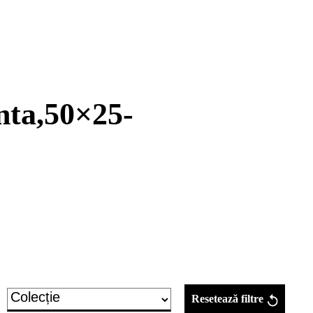
nta,50×25-
Resetează filtre