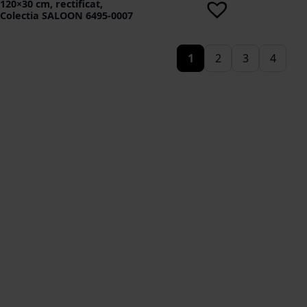
120×30 cm, rectificat,
Colectia SALOON 6495-0007
1
2
3
4