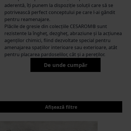
aderentă, îți punem la dispoziție soluții care să se
potrivească perfect conceptului pe care l-ai gândit
pentru reamenajare.
Plăcile de gresie din colecțiile CESAROM® sunt
rezistente la îngheț, dezgheț, abraziune și la acțiunea
agenților chimici, fiind dezvoltate special pentru
amenajarea spațiilor interioare sau exterioare, atât
pentru placarea pardoselilor, cât și a pereților.
De unde cumpăr
Afișează filtre