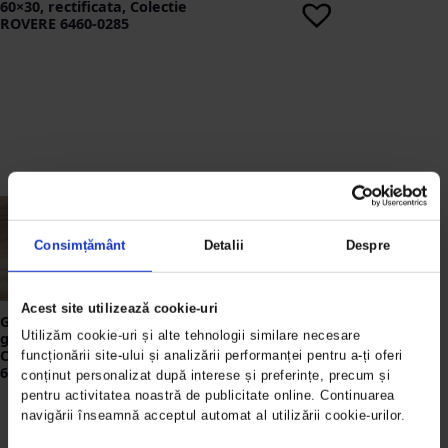
60×30, rectificata, Colectie
ROVERE 6460-0285
Consimțământ
Detalii
Despre
Acest site utilizează cookie-uri
Gresie portelanata maro-
Utilizăm cookie-uri și alte tehnologii similare necesare
gri, 60×30, rectificata,
Colectie LEGNO CLASSICO
funcționării site-ului și analizării performanței pentru a-ți oferi
6460-0287
conținut personalizat după interese și preferințe, precum și
pentru activitatea noastră de publicitate online. Continuarea
navigării înseamnă acceptul automat al utilizării cookie-urilor.