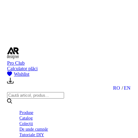
BI
2024
Ghid
montare
gresie
și
faianță
Declarație
de
performanță
nr.
Pro Club
D01
Calculator plăci
BIII
Wishlist
2022
Politica
de
RO
EN
confidentialitate
octombrie
2023
Solutii
Produse
Ceramice
Catalog
Complete
Colecții
Declarația
De unde cumpăr
de
Tutoriale DIY
conformitate