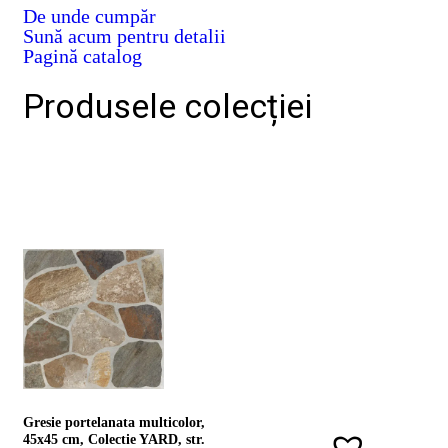
De unde cumpăr
D02
Sună acum pentru detalii
BIII
2023
Pagină catalog
Declaratia
de
Produsele colecției
performanta
D04
BIII
2023
Certificatul
de
conformitate
nr
150
din
2026
Certificat
SMC
ISO
9001-
2015
din
2026
Gresie portelanata multicolor,
Certificatul
45x45 cm, Colectie YARD, str.
de