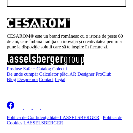
noi
Contact
Devino
partener
CESAROM® este un brand românesc cu o istorie de peste 60
de ani, care îmbină tradiția cu inovația și creativitatea pentru a
pune la dispoziție soluții care să te inspire în fiecare zi.
Produse
Safe +
Catalog
Colecții
De unde cumpăr
Calculator plăci
AR Designer
ProClub
Blog
Despre noi
Contact
Legal
Înscrie-te la newsletter
Politica de Confidențialitate LASSELSBERGER
|
Politica de
Cookies LASSELSBERGER