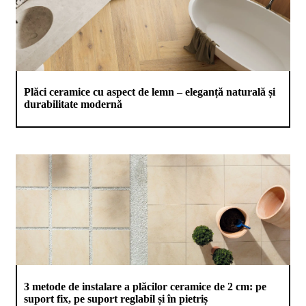
de
design"
Plăci ceramice cu aspect de lemn – eleganță naturală și
durabilitate modernă
Produse
Catalog
Colecții
De
unde
cumpăr
Tutoriale
DIY
Soluții
ceramice
complete
Blog
3 metode de instalare a plăcilor ceramice de 2 cm: pe
Despre
suport fix, pe suport reglabil și în pietriș