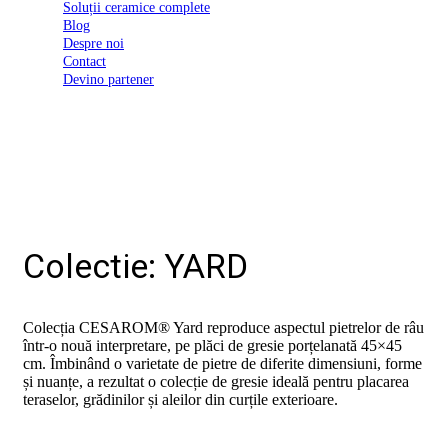
Soluții ceramice complete
D03
Blog
BI
Despre noi
2022
Contact
Declarația
Devino partener
de
conformitate
D03
BIII
2022
Declaratia
de
performanta
D01
BI
Colectie: YARD
2023
Declaratia
de
performanta
Colecția CESAROM® Yard reproduce aspectul pietrelor de râu
D01
într-o nouă interpretare, pe plăci de gresie porțelanată 45×45
BI
cm. Îmbinând o varietate de pietre de diferite dimensiuni, forme
UGL
și nuanțe, a rezultat o colecție de gresie ideală pentru placarea
2020
teraselor, grădinilor și aleilor din curțile exterioare.
Declaratia
de
performanta