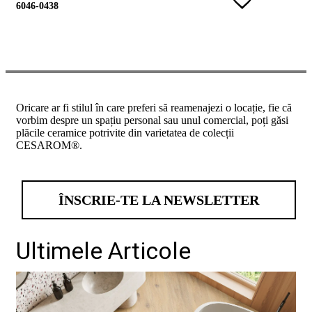
6046-0438
conformitate
nr
620
din
2026
Agrement
tehnic
mozaic
Oricare ar fi stilul în care preferi să reamenajezi o locație, fie că
interior
vorbim despre un spațiu personal sau unul comercial, poți găsi
și
plăcile ceramice potrivite din varietatea de colecții
exterior
CESAROM®.
2021
Agrement
tehnic
mozaic
ÎNSCRIE-TE LA NEWSLETTER
interior
2022
Regulament
campanie
Ultimele Articole
"CESAROM
-
Câștigă
un
proiect