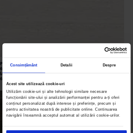
Plinta portelanata ivoriu,
Consimțământ
Detalii
Despre
60×9.5 cm, rectificata,
lappato, Colectia ALBA
6706-0118
Acest site utilizează cookie-uri
Utilizăm cookie-uri și alte tehnologii similare necesare
funcționării site-ului și analizării performanței pentru a-ți oferi
conținut personalizat după interese și preferințe, precum și
pentru activitatea noastră de publicitate online. Continuarea
navigării înseamnă acceptul automat al utilizării cookie-urilor.