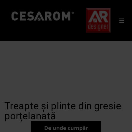
Treapte și plinte din gresie
porțelanată
De unde cumpăr