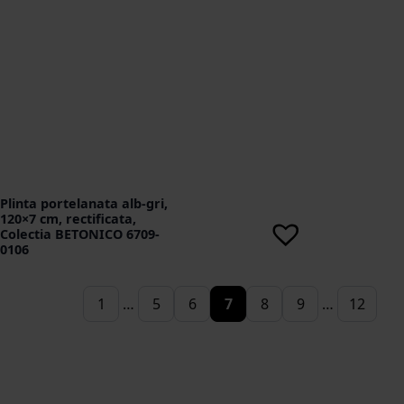
Plinta portelanata alb-gri,
120×7 cm, rectificata,
Colectia BETONICO 6709-
0106
1
…
5
6
7
8
9
…
12