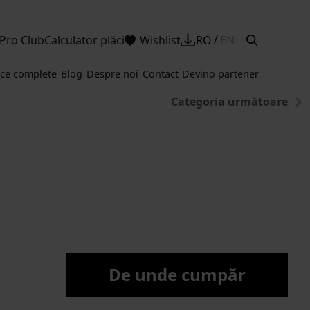
Pro Club
Calculator plăci
Wishlist
RO
EN
ice complete
Blog
Despre noi
Contact
Devino partener
Categoria următoare
De unde cumpăr