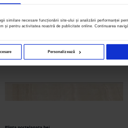
gii similare necesare funcționării site-ului și analizării performanței pent
um și pentru activitatea noastră de publicitate online. Continuarea navi
Plinta portelanata bej
deschis, 60×9.5 cm,
rectificat, Colectia
BOARD 6706-0092
ecesare
Personalizează
Plinta portelanata bej