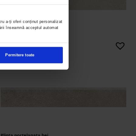
ru a-ți oferi conținut personalizat
gării înseamnă acceptul automat
Plinta portelanata bej
deschis, 60×9.5 cm,
rectificata, Colectia
BETONICO 6706-0071
Permitere toate
Plinta portelanata bej