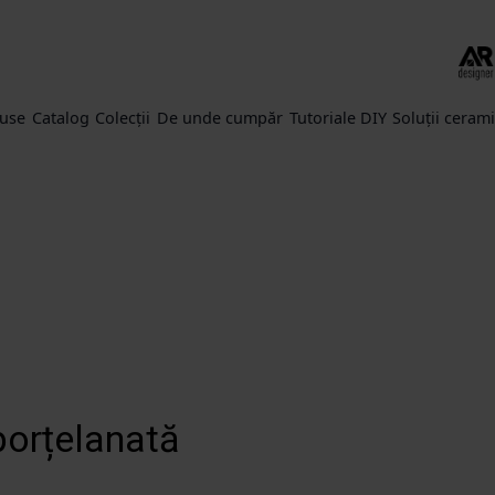
use
Catalog
Colecții
De unde cumpăr
Tutoriale DIY
Soluții ceram
 porțelanată