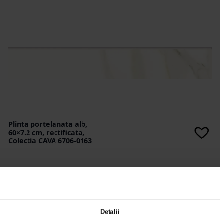
Plinta portelanata alb,
60×7.2 cm, rectificata,
Colectia CAVA 6706-0163
Detalii