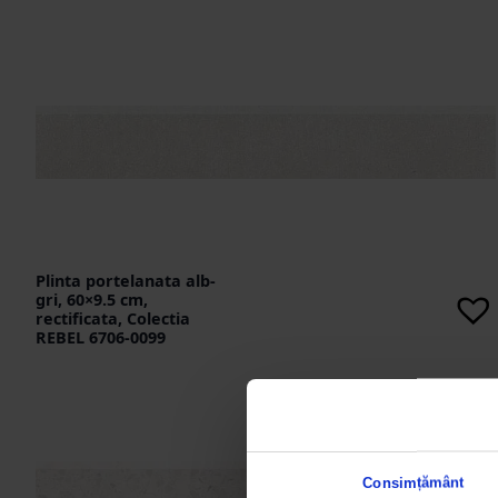
Plinta portelanata alb-
gri, 60×9.5 cm,
rectificata, Colectia
REBEL 6706-0099
Consimțământ