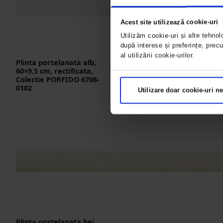
Acest site utilizează cookie-uri
Utilizăm cookie-uri și alte tehnolo
după interese și preferințe, prec
al utilizării cookie-urilor.
Plinta portelanata alb,
60×9.5 cm, rectificata,
Colectie PORFIDO 6706-
0102
Utilizare doar cookie-uri n
Plinta portelanata bej