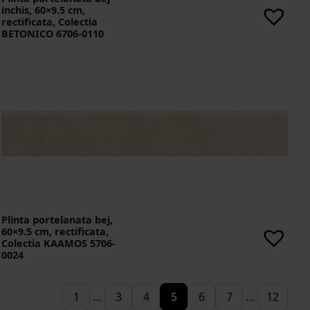
inchis, 60×9.5 cm,
rectificata, Colectia
BETONICO 6706-0110
Plinta portelanata bej,
60×9.5 cm, rectificata,
Colectia KAAMOS 5706-
0024
1
…
3
4
5
6
7
…
12