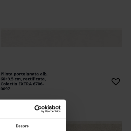
Plinta portelanata alb,
60×9.5 cm, rectificata,
Colectia EXTRA 6706-
0097
Despre