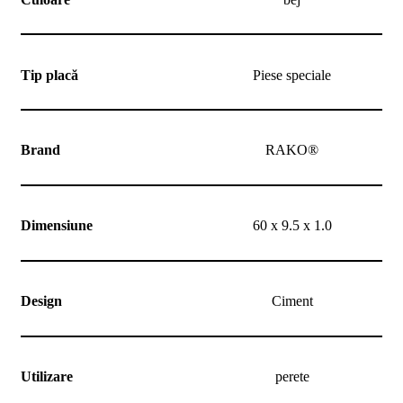
noi
Contact
Devino
partener
Tip placă
Piese speciale
Brand
RAKO®
Dimensiune
60 x 9.5 x 1.0
Design
Ciment
Utilizare
perete