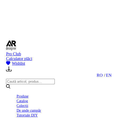
BI
2024
Ghid
montare
gresie
și
faianță
Declarație
de
performanță
nr.
Pro Club
D01
Calculator plăci
BIII
Wishlist
2022
Politica
de
RO
EN
confidentialitate
octombrie
2023
Solutii
Produse
Ceramice
Catalog
Complete
Colecții
Declarația
De unde cumpăr
de
Tutoriale DIY
conformitate