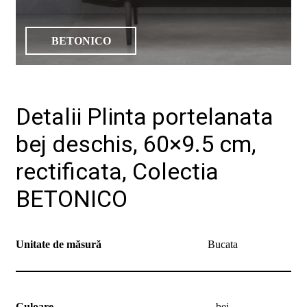
de
design"
BETONICO
Detalii Plinta portelanata
bej deschis, 60×9.5 cm,
Produse
Catalog
rectificata, Colectia
Colecții
De
BETONICO
unde
cumpăr
Tutoriale
DIY
Unitate de măsură
Bucata
Soluții
ceramice
complete
Blog
Despre
Culoare
bej