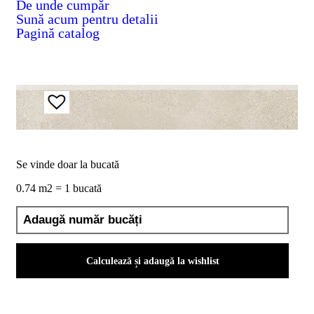
De unde cumpăr
D02
Sună acum pentru detalii
BIII
Pagină catalog
2023
Declaratia
de
performanta
D04
BIII
2023
Certificatul
de
conformitate
nr
Se vinde doar la bucată
150
din
0.74 m2 = 1 bucată
2026
Certificat
SMC
ISO
9001-
Calculează și adaugă la wishlist
2015
din
2026
Certificatul
de