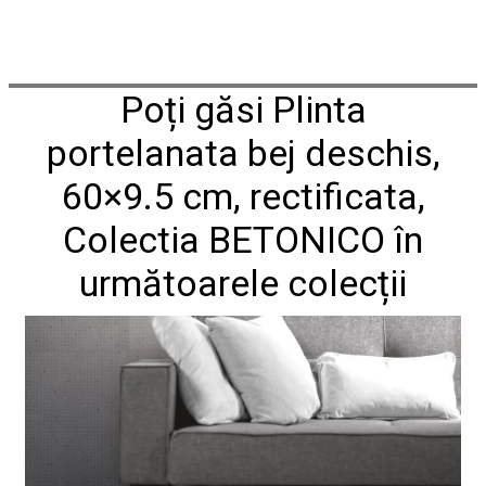
conformitate
nr
620
din
Poți găsi Plinta
2026
Agrement
tehnic
portelanata bej deschis,
mozaic
interior
60×9.5 cm, rectificata,
și
exterior
Colectia BETONICO în
2021
Agrement
următoarele colecții
tehnic
mozaic
interior
2022
Regulament
campanie
"CESAROM
-
Câștigă
un
proiect