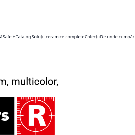
ță
Safe +
Catalog
Soluții ceramice complete
Colecții
De unde cumpăr
m, multicolor,