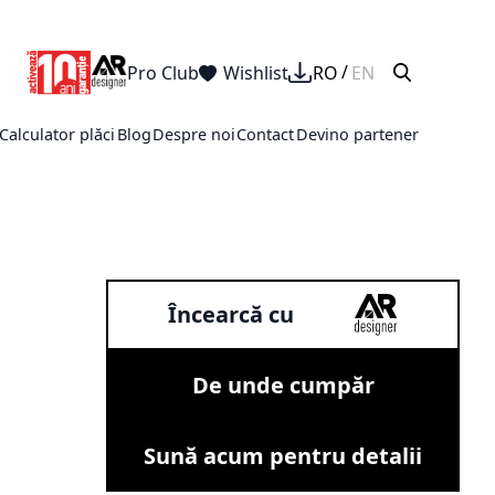
Pro Club
Wishlist
RO
EN
Calculator plăci
Blog
Despre noi
Contact
Devino partener
Încearcă cu
De unde cumpăr
Sună acum pentru detalii