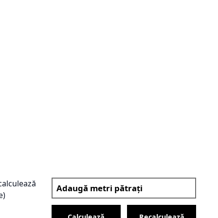
(calculează
e)
Calculează
Recalculează