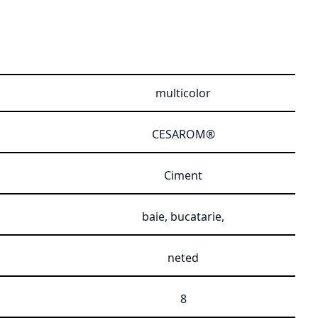
multicolor
CESAROM®
Ciment
baie, bucatarie,
neted
8