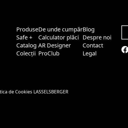
Produse
De unde cumpăr
Blog
Safe +
Calculator plăci
Despre noi
Catalog
AR Designer
Contact
Colecții
ProClub
Legal
itica de Cookies LASSELSBERGER