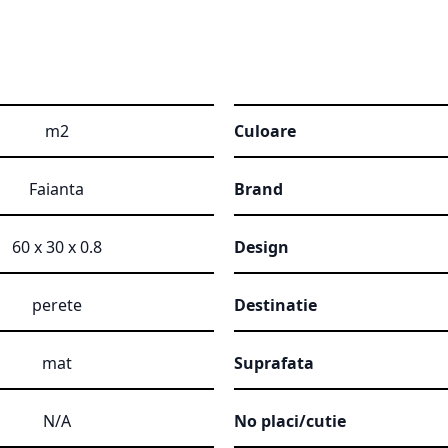
m2
Culoare
Faianta
Brand
60 x 30 x 0.8
Design
perete
Destinatie
mat
Suprafata
N/A
No placi/cutie