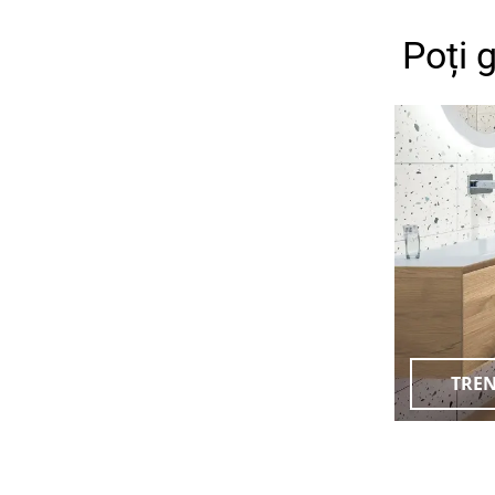
Poți 
TRE