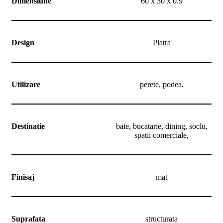
Dimensiune
60 x 30 x 0.9
Design
Piatra
Utilizare
perete, podea,
Destinatie
baie, bucatarie, dining, soclu,
spatii comerciale,
Finisaj
mat
Suprafata
structurata