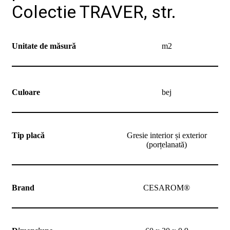
noi
Colectie TRAVER, str.
Contact
Devino
partener
Unitate de măsură
m2
Culoare
bej
Tip placă
Gresie interior și exterior
(porțelanată)
Brand
CESAROM®