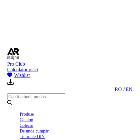
BI
2024
Ghid
montare
gresie
și
faianță
Declarație
de
performanță
nr.
Pro Club
D01
Calculator plăci
BIII
Wishlist
2022
Politica
de
RO
EN
confidentialitate
octombrie
2023
Solutii
Produse
Ceramice
Catalog
Complete
Colecții
Declarația
De unde cumpăr
de
Tutoriale DIY
conformitate