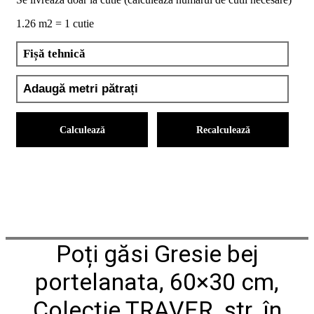
conformitate
1.26 m2 = 1 cutie
nr
620
din
Fișă tehnică
2026
Agrement
tehnic
mozaic
interior
și
Calculează
Recalculează
exterior
2021
Agrement
tehnic
mozaic
interior
2022
Regulament
campanie
Poți găsi Gresie bej
"CESAROM
-
portelanata, 60×30 cm,
Câștigă
un
Colectie TRAVER, str. în
proiect