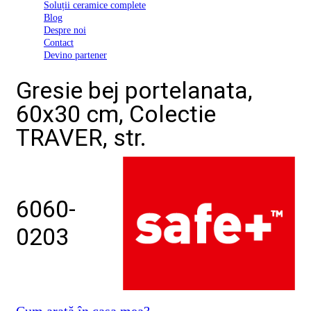
Soluții ceramice complete
D03
Blog
BI
Despre noi
2022
Contact
Declarația
Devino partener
de
conformitate
Gresie bej portelanata,
D03
BIII
60x30 cm, Colectie
2022
Declaratia
TRAVER, str.
de
performanta
D01
BI
2023
Declaratia
6060-
de
performanta
0203
D01
BI
UGL
2020
Declaratia
de
Cum arată în casa mea?
performanta