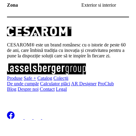
Zona
Exterior si interior
CESAROM® este un brand românesc cu o istorie de peste 60
de ani, care îmbină tradiția cu inovația și creativitatea pentru a
pune la dispoziție soluții care să te inspire în fiecare zi.
Produse
Safe +
Catalog
Colecții
De unde cumpăr
Calculator plăci
AR Designer
ProClub
Blog
Despre noi
Contact
Legal
Înscrie-te la newsletter
Politica de Confidențialitate LASSELSBERGER
|
Politica de
Cookies LASSELSBERGER