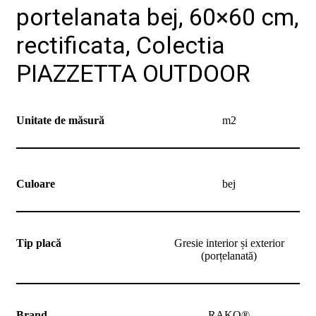
portelanata bej, 60×60 cm,
rectificata, Colectia
PIAZZETTA OUTDOOR
Unitate de măsură
m2
Culoare
bej
Tip placă
Gresie interior și exterior
(porțelanată)
Brand
RAKO®