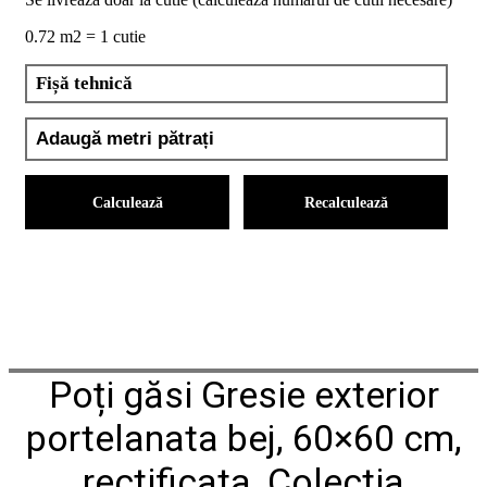
noi
Contact
0.72 m2 = 1 cutie
Devino
partener
Fișă tehnică
Calculează
Recalculează
Poți găsi Gresie exterior
portelanata bej, 60×60 cm,
rectificata, Colectia