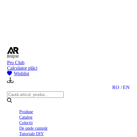
BI
2024
Ghid
montare
gresie
și
faianță
Declarație
de
performanță
nr.
Pro Club
D01
Calculator plăci
BIII
Wishlist
2022
Politica
de
RO
EN
confidentialitate
octombrie
2023
Solutii
Produse
Ceramice
Catalog
Complete
Colecții
Declarația
De unde cumpăr
de
Tutoriale DIY
conformitate