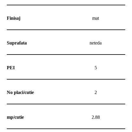
Finisaj
mat
Suprafata
neteda
PEI
5
No placi/cutie
2
mp/cutie
2.88