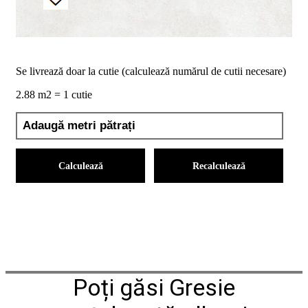
conformitate
nr
620
din
2026
Se livrează doar la cutie (calculează numărul de cutii necesare)
Agrement
tehnic
2.88 m2 = 1 cutie
mozaic
interior
și
exterior
2021
Agrement
Calculează
Recalculează
tehnic
mozaic
interior
2022
Regulament
campanie
"CESAROM
-
Câștigă
Poți găsi Gresie
un
proiect