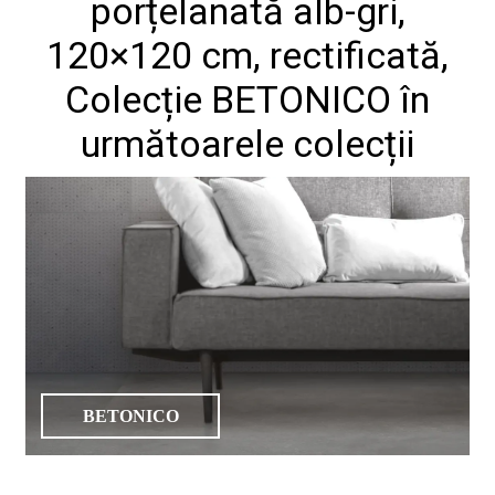
porțelanată alb-gri,
de
design"
120×120 cm, rectificată,
Colecție BETONICO în
următoarele colecții
Produse
Catalog
Colecții
De
unde
cumpăr
Tutoriale
DIY
Soluții
BETONICO
ceramice
complete
Blog
Despre