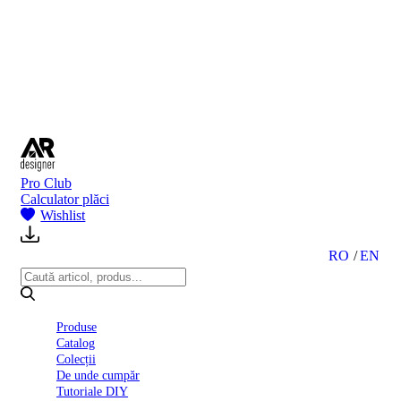
BI
2024
Ghid
montare
gresie
și
faianță
Declarație
de
performanță
nr.
Pro Club
D01
Calculator plăci
BIII
Wishlist
2022
Politica
de
RO
EN
confidentialitate
octombrie
2023
Solutii
Produse
Ceramice
Catalog
Complete
Colecții
Declarația
De unde cumpăr
de
Tutoriale DIY
conformitate