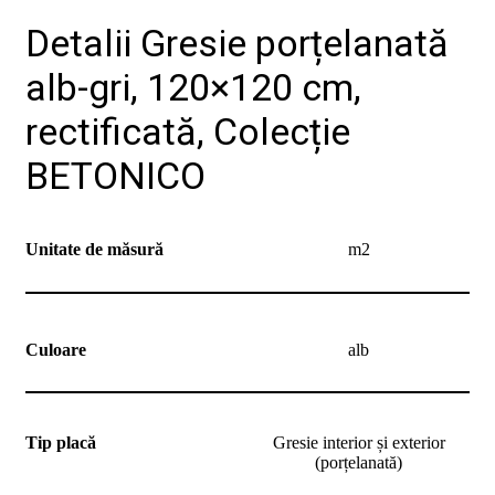
noi
Contact
Detalii Gresie porțelanată
Devino
partener
alb-gri, 120×120 cm,
rectificată, Colecție
BETONICO
Unitate de măsură
m2
Culoare
alb
Tip placă
Gresie interior și exterior
(porțelanată)