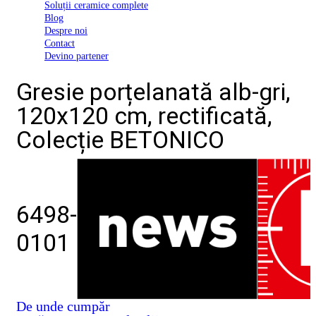
Soluții ceramice complete
D03
Blog
BI
Despre noi
2022
Contact
Declarația
Devino partener
de
conformitate
Gresie porțelanată alb-gri,
D03
BIII
120x120 cm, rectificată,
2022
Declaratia
Colecție BETONICO
de
performanta
D01
BI
2023
Declaratia
6498-
de
performanta
0101
D01
BI
UGL
2020
Declaratia
de
De unde cumpăr
performanta