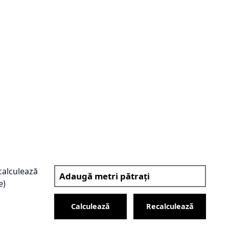
(calculează
e)
Calculează
Recalculează