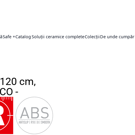
ță
Safe +
Catalog
Soluții ceramice complete
Colecții
De unde cumpăr
x120 cm,
ICO -