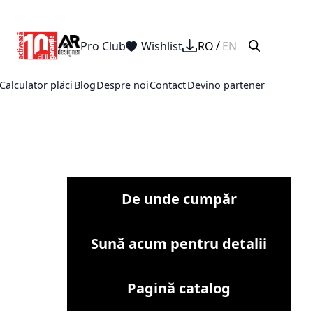
Pro Club
Wishlist
RO
EN
Calculator plăci
Blog
Despre noi
Contact
Devino partener
De unde cumpăr
Sună acum pentru detalii
Pagină catalog