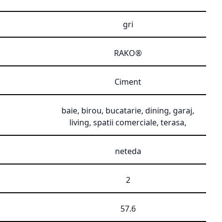
gri
RAKO®
Ciment
baie, birou, bucatarie, dining, garaj,
living, spatii comerciale, terasa,
neteda
2
57.6