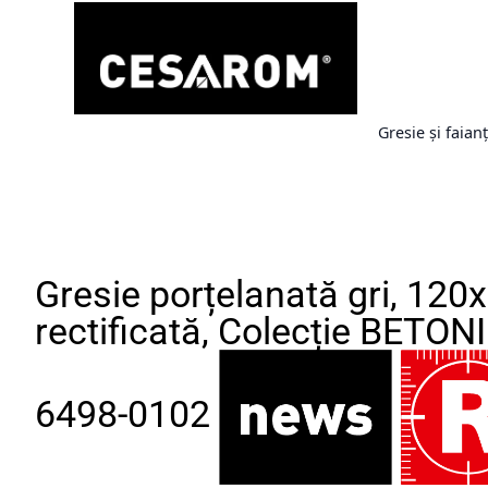
Gresie și faian
Gresie porțelanată gri, 120
rectificată, Colecție BETON
6498-0102