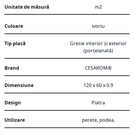
Unitate de măsură
m2
Culoare
ivoriu
Tip placă
Gresie interior și exterior
(porțelanată)
Brand
CESAROM®
Dimensiune
120 x 60 x 0.9
Design
Piatra
Utilizare
perete, podea,