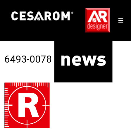
Gresie porțelanată ivoriu,
120x60 cm, rectificată,
Colectie THERME -
6493-0078