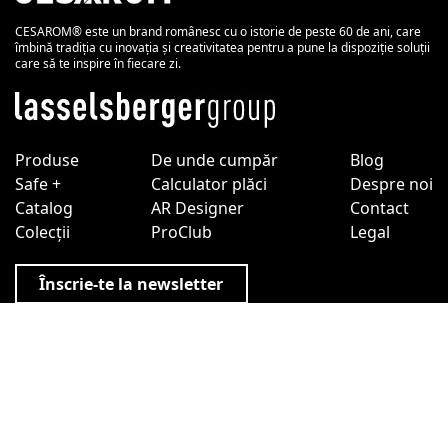
CESAROM® este un brand românesc cu o istorie de peste 60 de ani, care
îmbină tradiția cu inovația și creativitatea pentru a pune la dispoziție soluții
care să te inspire în fiecare zi.
Produse
De unde cumpăr
Blog
Safe +
Calculator plăci
Despre noi
Catalog
AR Designer
Contact
Colecții
ProClub
Legal
Înscrie-te la newsletter
Politica de Confidențialitate LASSELSBERGER
|
Politica
de Cookies LASSELSBERGER