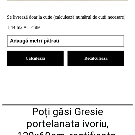
noi
Contact
Devino
Se livrează doar la cutie (calculează numărul de cutii necesare)
partener
1.44 m2 = 1 cutie
Calculează
Recalculează
Poți găsi Gresie
portelanata ivoriu,