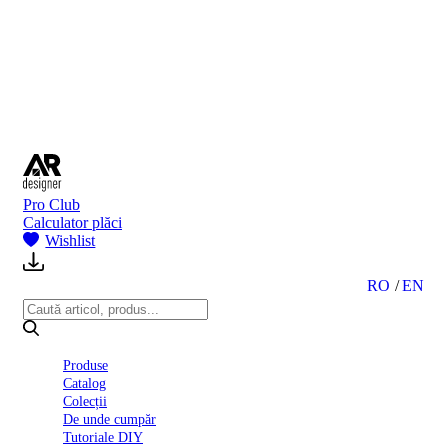
BI
2024
Ghid
montare
gresie
și
faianță
Declarație
de
performanță
nr.
Pro Club
D01
Calculator plăci
BIII
Wishlist
2022
Politica
de
RO
EN
confidentialitate
octombrie
2023
Solutii
Produse
Ceramice
Catalog
Complete
Colecții
Declarația
De unde cumpăr
de
Tutoriale DIY
conformitate