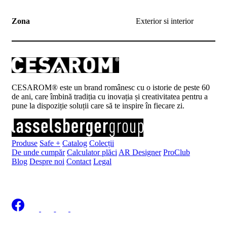
Zona
Exterior si interior
CESAROM® este un brand românesc cu o istorie de peste 60
de ani, care îmbină tradiția cu inovația și creativitatea pentru a
pune la dispoziție soluții care să te inspire în fiecare zi.
Produse
Safe +
Catalog
Colecții
De unde cumpăr
Calculator plăci
AR Designer
ProClub
Blog
Despre noi
Contact
Legal
Înscrie-te la newsletter
Politica de Confidențialitate LASSELSBERGER
|
Politica de