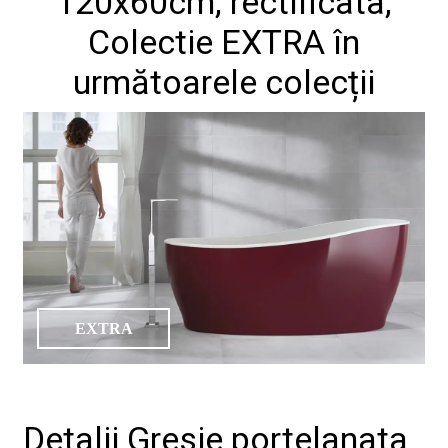
120x60cm, rectificata,
Colectie EXTRA în
următoarele colecții
EXTRA
Detalii Gresie portelanata