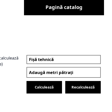
Pagină catalog
(calculează
Fișă tehnică
e)
Calculează
Recalculează