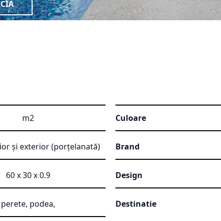
CIA
m2
Culoare
ior și exterior (porțelanată)
Brand
60 x 30 x 0.9
Design
perete, podea,
Destinatie