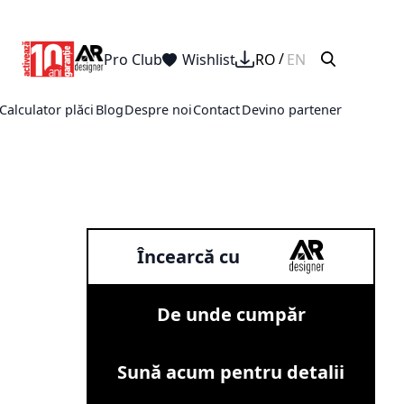
Pro Club
Wishlist
RO
EN
Calculator plăci
Blog
Despre noi
Contact
Devino partener
Încearcă cu
De unde cumpăr
Sună acum pentru detalii