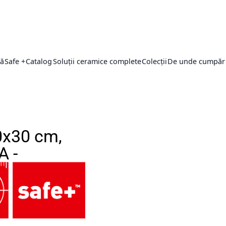
ță
Safe +
Catalog
Soluții ceramice complete
Colecții
De unde cumpăr
0x30 cm,
A -