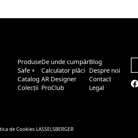
Produse
De unde cumpăr
Blog
Safe +
Calculator plăci
Despre noi
Catalog
AR Designer
Contact
Colecții
ProClub
Legal
itica de Cookies LASSELSBERGER