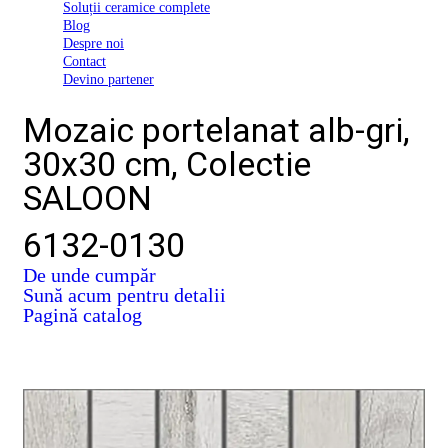
Soluții ceramice complete
D03
Blog
BI
Despre noi
2022
Contact
Declarația
Devino partener
de
conformitate
Mozaic portelanat alb-gri,
D03
BIII
30x30 cm, Colectie
2022
Declaratia
SALOON
de
performanta
D01
6132-0130
BI
2023
De unde cumpăr
Declaratia
Sună acum pentru detalii
de
Pagină catalog
performanta
D01
BI
UGL
2020
Declaratia
de
performanta