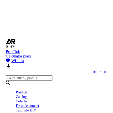
BI
2024
Ghid
montare
gresie
și
faianță
Declarație
de
performanță
nr.
Pro Club
D01
Calculator plăci
BIII
Wishlist
2022
Politica
de
RO
EN
confidentialitate
octombrie
2023
Solutii
Produse
Ceramice
Catalog
Complete
Colecții
Declarația
De unde cumpăr
de
Tutoriale DIY
conformitate