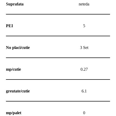
Suprafata
neteda
PEI
5
No placi/cutie
3 Set
mp/cutie
0.27
greutate/cutie
6.1
mp/palet
0