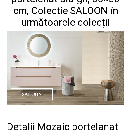
de
design"
cm, Colectie SALOON în
următoarele colecții
Produse
Catalog
Colecții
De
unde
cumpăr
SALOON
Tutoriale
DIY
Soluții
ceramice
complete
Blog
Detalii Mozaic portelanat
Despre