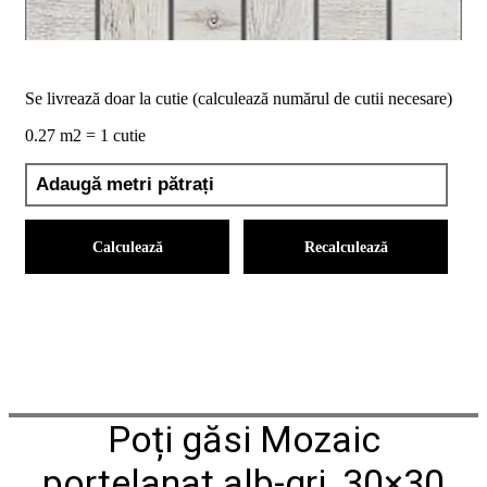
conformitate
nr
620
din
2026
Se livrează doar la cutie (calculează numărul de cutii necesare)
Agrement
0.27 m2 = 1 cutie
tehnic
mozaic
interior
și
exterior
2021
Calculează
Recalculează
Agrement
tehnic
mozaic
interior
2022
Regulament
campanie
"CESAROM
-
Poți găsi Mozaic
Câștigă
un
proiect
portelanat alb-gri, 30×30