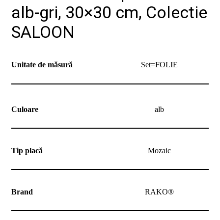
noi
alb-gri, 30×30 cm, Colectie
Contact
Devino
SALOON
partener
Unitate de măsură
Set=FOLIE
Culoare
alb
Tip placă
Mozaic
Brand
RAKO®