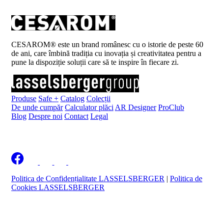
CESAROM® este un brand românesc cu o istorie de peste 60
de ani, care îmbină tradiția cu inovația și creativitatea pentru a
pune la dispoziție soluții care să te inspire în fiecare zi.
Produse
Safe +
Catalog
Colecții
De unde cumpăr
Calculator plăci
AR Designer
ProClub
Blog
Despre noi
Contact
Legal
Înscrie-te la newsletter
Politica de Confidențialitate LASSELSBERGER
|
Politica de
Cookies LASSELSBERGER