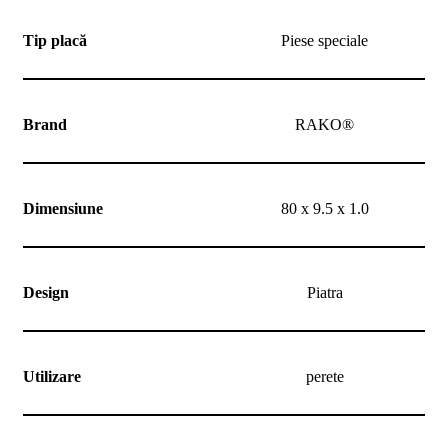
noi
Contact
Tip placă
Piese speciale
Devino
partener
Brand
RAKO®
Dimensiune
80 x 9.5 x 1.0
Design
Piatra
Utilizare
perete