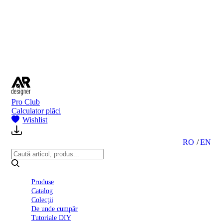
BI
2024
Ghid
montare
gresie
și
faianță
Declarație
de
performanță
nr.
Pro Club
D01
Calculator plăci
BIII
Wishlist
2022
Politica
de
RO
EN
confidentialitate
octombrie
2023
Solutii
Produse
Ceramice
Catalog
Complete
Colecții
Declarația
De unde cumpăr
de
Tutoriale DIY
conformitate