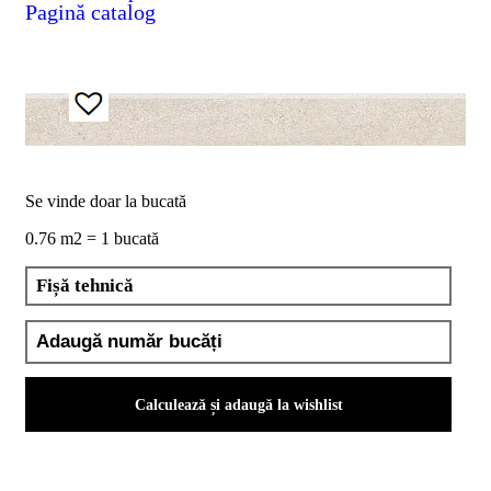
Pagină catalog
D02
BIII
2023
Declaratia
de
performanta
D04
BIII
2023
Certificatul
Se vinde doar la bucată
de
conformitate
0.76 m2 = 1 bucată
nr
150
Fișă tehnică
din
2026
Certificat
SMC
ISO
9001-
Calculează și adaugă la wishlist
2015
din
2026
Certificatul
de