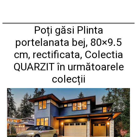
conformitate
nr
620
din
Poți găsi Plinta
2026
Agrement
tehnic
portelanata bej, 80×9.5
mozaic
interior
cm, rectificata, Colectia
și
exterior
QUARZIT în următoarele
2021
Agrement
colecții
tehnic
mozaic
interior
2022
Regulament
campanie
"CESAROM
-
Câștigă
un
proiect