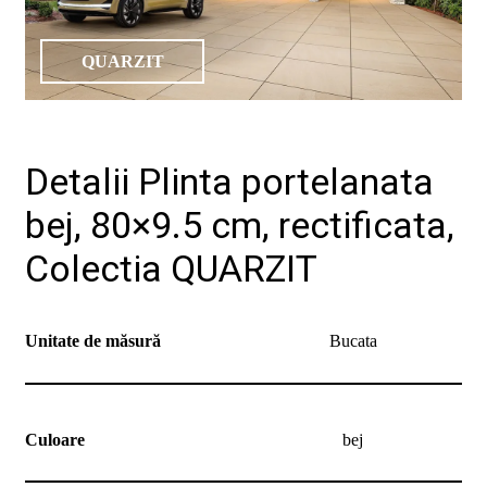
de
design"
QUARZIT
Detalii Plinta portelanata
bej, 80×9.5 cm, rectificata,
Produse
Colectia QUARZIT
Catalog
Colecții
De
unde
cumpăr
Unitate de măsură
Bucata
Tutoriale
DIY
Soluții
ceramice
complete
Culoare
bej
Blog
Despre