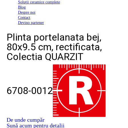
Soluții ceramice complete
D03
Blog
BI
Despre noi
2022
Contact
Declarația
Devino partener
de
conformitate
Plinta portelanata bej,
D03
BIII
80x9.5 cm, rectificata,
2022
Declaratia
Colectia QUARZIT
de
performanta
D01
BI
2023
Declaratia
de
6708-0012
performanta
D01
BI
UGL
2020
Declaratia
De unde cumpăr
de
Sună acum pentru detalii
performanta