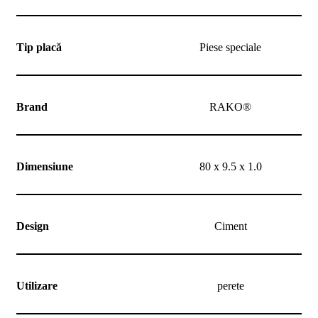
noi
Contact
Devino
partener
Tip placă
Piese speciale
Brand
RAKO®
Dimensiune
80 x 9.5 x 1.0
Design
Ciment
Utilizare
perete