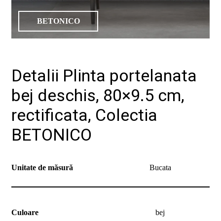
de
design"
BETONICO
Detalii Plinta portelanata
bej deschis, 80×9.5 cm,
Produse
rectificata, Colectia
Catalog
Colecții
BETONICO
De
unde
cumpăr
Tutoriale
Unitate de măsură
Bucata
DIY
Soluții
ceramice
complete
Blog
Culoare
bej
Despre