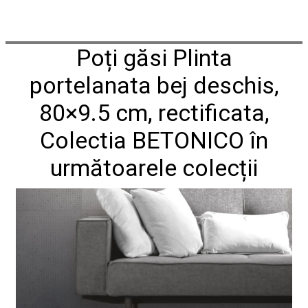
conformitate
nr
620
din
Poți găsi Plinta
2026
Agrement
portelanata bej deschis,
tehnic
mozaic
80×9.5 cm, rectificata,
interior
și
Colectia BETONICO în
exterior
2021
următoarele colecții
Agrement
tehnic
mozaic
interior
2022
Regulament
campanie
"CESAROM
-
Câștigă
un
proiect