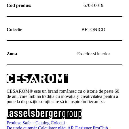
Cod produs:
6708-0019
Colectie
BETONICO
Zona
Exterior si interior
CESAROM® este un brand românesc cu o istorie de peste 60
de ani, care îmbină tradiția cu inovația și creativitatea pentru a
pune la dispoziție soluții care să te inspire în fiecare zi.
Produse
Safe +
Catalog
Colecții
De unde cumpăr
Calculator plăci
AR Designer
ProClub