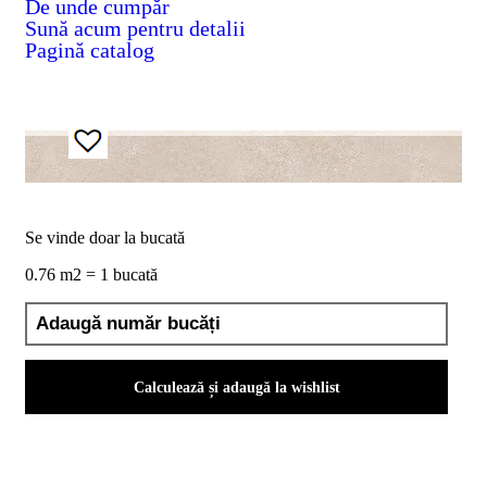
De unde cumpăr
D02
Sună acum pentru detalii
BIII
Pagină catalog
2023
Declaratia
de
performanta
D04
BIII
2023
Certificatul
de
conformitate
Se vinde doar la bucată
nr
150
0.76 m2 = 1 bucată
din
2026
Certificat
SMC
ISO
Calculează și adaugă la wishlist
9001-
2015
din
2026
Certificatul
de