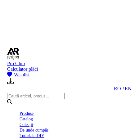
BI
2024
Ghid
montare
gresie
și
faianță
Declarație
de
performanță
nr.
Pro Club
D01
Calculator plăci
BIII
Wishlist
2022
Politica
de
RO
EN
confidentialitate
octombrie
2023
Solutii
Produse
Ceramice
Catalog
Complete
Colecții
Declarația
De unde cumpăr
de
Tutoriale DIY
conformitate