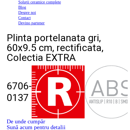
Soluții ceramice complete
D03
Blog
BI
Despre noi
2022
Contact
Declarația
Devino partener
de
conformitate
Plinta portelanata gri,
D03
BIII
60x9.5 cm, rectificata,
2022
Declaratia
Colectia EXTRA
de
performanta
D01
BI
2023
Declaratia
6706-
de
performanta
0137
D01
BI
UGL
2020
Declaratia
De unde cumpăr
de
Sună acum pentru detalii
performanta