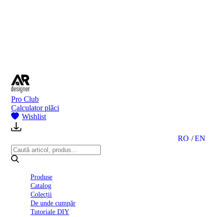
BI
2024
Ghid
montare
gresie
și
faianță
Declarație
de
performanță
nr.
Pro Club
D01
Calculator plăci
BIII
Wishlist
2022
Politica
de
RO
EN
confidentialitate
octombrie
2023
Solutii
Produse
Ceramice
Catalog
Complete
Colecții
Declarația
De unde cumpăr
de
Tutoriale DIY
conformitate