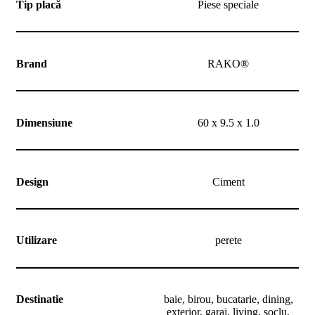
Tip placă
Piese speciale
noi
Contact
Devino
partener
Brand
RAKO®
Dimensiune
60 x 9.5 x 1.0
Design
Ciment
Utilizare
perete
Destinatie
baie, birou, bucatarie, dining,
exterior, garaj, living, soclu,