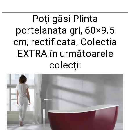
conformitate
nr
Poți găsi Plinta
620
din
2026
portelanata gri, 60×9.5
Agrement
tehnic
cm, rectificata, Colectia
mozaic
interior
EXTRA în următoarele
și
exterior
colecții
2021
Agrement
tehnic
mozaic
interior
2022
Regulament
campanie
"CESAROM
-
Câștigă
un
proiect