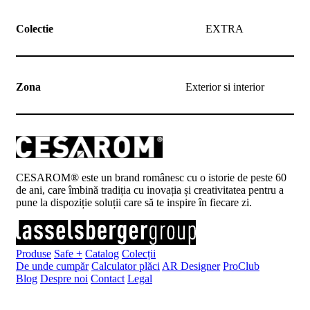
Colectie
EXTRA
Zona
Exterior si interior
CESAROM® este un brand românesc cu o istorie de peste 60
de ani, care îmbină tradiția cu inovația și creativitatea pentru a
pune la dispoziție soluții care să te inspire în fiecare zi.
Produse
Safe +
Catalog
Colecții
De unde cumpăr
Calculator plăci
AR Designer
ProClub
Blog
Despre noi
Contact
Legal
Înscrie-te la newsletter