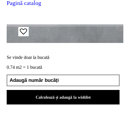
Pagină catalog
D02
BIII
2023
Declaratia
de
performanta
D04
BIII
2023
Certificatul
de
Se vinde doar la bucată
conformitate
nr
0.74 m2 = 1 bucată
150
din
2026
Certificat
SMC
Calculează și adaugă la wishlist
ISO
9001-
2015
din
2026
Certificatul
de