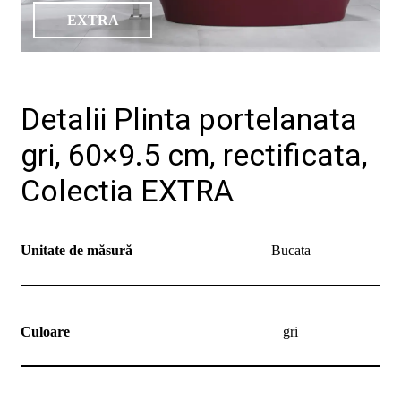
de
design"
EXTRA
Detalii Plinta portelanata
gri, 60×9.5 cm, rectificata,
Colectia EXTRA
Produse
Catalog
Colecții
De
Unitate de măsură
Bucata
unde
cumpăr
Tutoriale
DIY
Soluții
Culoare
gri
ceramice
complete
Blog
Despre