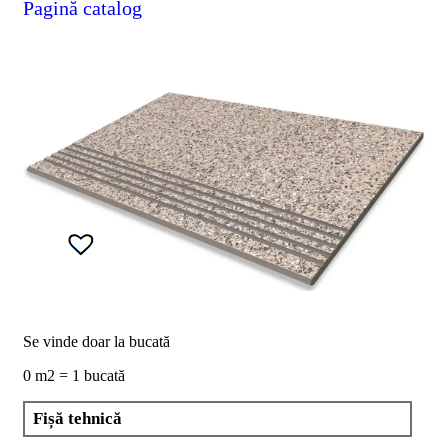
Pagină catalog
D02
BIII
2023
Declaratia
de
performanta
D04
BIII
2023
Certificatul
de
conformitate
nr
150
din
2026
Certificat
SMC
ISO
Se vinde doar la bucată
9001-
0 m2 = 1 bucată
2015
din
2026
Fișă tehnică
Certificatul
de