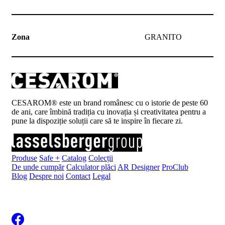
Zona
GRANITO
CESAROM® este un brand românesc cu o istorie de peste 60
de ani, care îmbină tradiția cu inovația și creativitatea pentru a
pune la dispoziție soluții care să te inspire în fiecare zi.
Produse
Safe +
Catalog
Colecții
De unde cumpăr
Calculator plăci
AR Designer
ProClub
Blog
Despre noi
Contact
Legal
Înscrie-te la newsletter