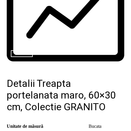
de
design"
Produse
Catalog
Colecții
Detalii Treapta
De
unde
cumpăr
portelanata maro, 60×30
Tutoriale
DIY
cm, Colectie GRANITO
Soluții
ceramice
complete
Blog
Unitate de măsură
Bucata
Despre