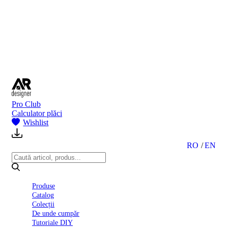
BI
2024
Ghid
montare
gresie
și
faianță
Declarație
de
performanță
nr.
Pro Club
D01
Calculator plăci
BIII
Wishlist
2022
Politica
de
RO
EN
confidentialitate
octombrie
2023
Solutii
Produse
Ceramice
Catalog
Complete
Colecții
Declarația
De unde cumpăr
de
Tutoriale DIY
conformitate