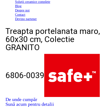
Soluții ceramice complete
D03
Blog
BI
Despre noi
2022
Contact
Declarația
Devino partener
de
conformitate
Treapta portelanata maro,
D03
BIII
60x30 cm, Colectie
2022
Declaratia
GRANITO
de
performanta
D01
BI
2023
Declaratia
de
6806-0039
performanta
D01
BI
UGL
2020
Declaratia
De unde cumpăr
de
Sună acum pentru detalii
performanta