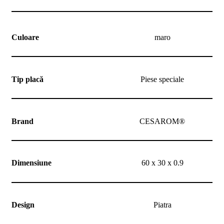
noi
Contact
Devino
partener
Culoare
maro
Tip placă
Piese speciale
Brand
CESAROM®
Dimensiune
60 x 30 x 0.9
Design
Piatra