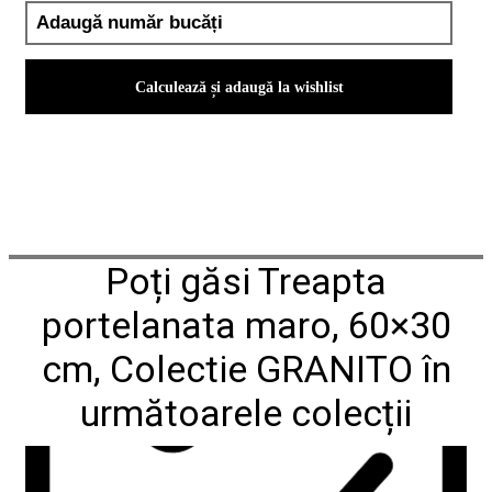
conformitate
nr
620
din
Calculează și adaugă la wishlist
2026
Agrement
tehnic
mozaic
interior
și
exterior
2021
Agrement
Poți găsi Treapta
tehnic
mozaic
portelanata maro, 60×30
interior
2022
Regulament
cm, Colectie GRANITO în
campanie
"CESAROM
următoarele colecții
-
Câștigă
un
proiect