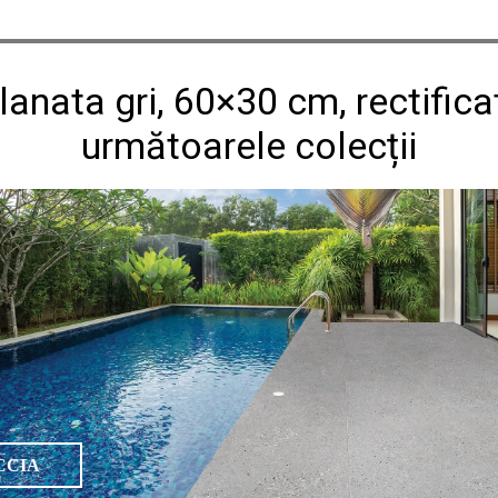
lanata gri, 60×30 cm, rectific
următoarele colecții
CCIA