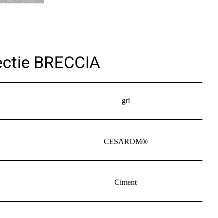
lectie BRECCIA
gri
CESAROM®
Ciment