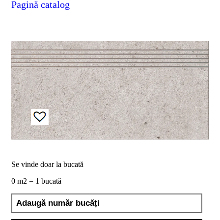
Pagină catalog
D02
BIII
2023
Declaratia
de
performanta
D04
BIII
2023
Certificatul
de
conformitate
nr
150
din
2026
Certificat
SMC
Se vinde doar la bucată
ISO
9001-
0 m2 = 1 bucată
2015
din
2026
Certificatul
de