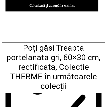
conformitate
Calculează și adaugă la wishlist
nr
620
din
2026
Agrement
tehnic
mozaic
interior
și
Poți găsi Treapta
exterior
2021
portelanata gri, 60×30 cm,
Agrement
tehnic
rectificata, Colectie
mozaic
interior
2022
THERME în următoarele
Regulament
campanie
colecții
"CESAROM
-
Câștigă
un
proiect