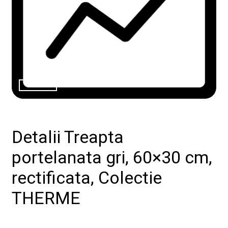
de
design"
Produse
Catalog
Colecții
Detalii Treapta
De
unde
portelanata gri, 60×30 cm,
cumpăr
Tutoriale
rectificata, Colectie
DIY
Soluții
THERME
ceramice
complete
Blog
Despre