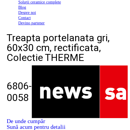
Soluții ceramice complete
D03
Blog
BI
Despre noi
2022
Contact
Declarația
Devino partener
de
conformitate
Treapta portelanata gri,
D03
BIII
60x30 cm, rectificata,
2022
Declaratia
Colectie THERME
de
performanta
D01
BI
2023
Declaratia
6806-
de
performanta
0058
D01
BI
UGL
2020
Declaratia
De unde cumpăr
de
Sună acum pentru detalii
performanta