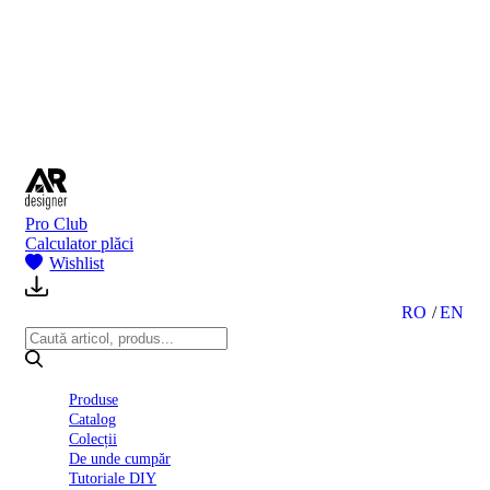
BI
2024
Ghid
montare
gresie
și
faianță
Declarație
de
performanță
nr.
Pro Club
D01
Calculator plăci
BIII
Wishlist
2022
Politica
de
RO
EN
confidentialitate
octombrie
2023
Solutii
Produse
Ceramice
Catalog
Complete
Colecții
Declarația
De unde cumpăr
de
Tutoriale DIY
conformitate