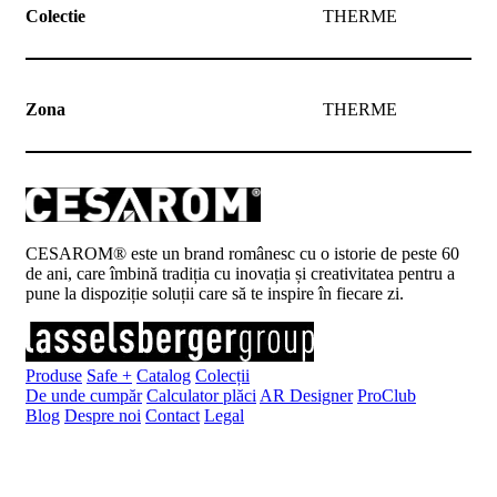
Colectie
THERME
Zona
THERME
CESAROM® este un brand românesc cu o istorie de peste 60
de ani, care îmbină tradiția cu inovația și creativitatea pentru a
pune la dispoziție soluții care să te inspire în fiecare zi.
Produse
Safe +
Catalog
Colecții
De unde cumpăr
Calculator plăci
AR Designer
ProClub
Blog
Despre noi
Contact
Legal
Înscrie-te la newsletter