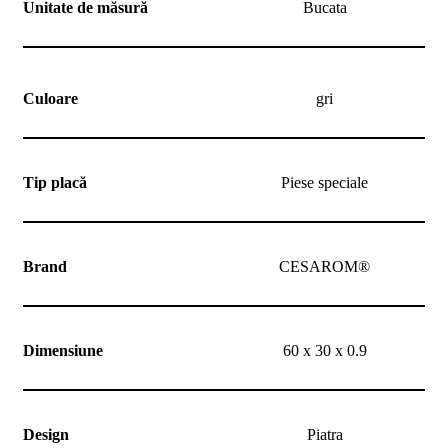
noi
Unitate de măsură
Bucata
Contact
Devino
partener
Culoare
gri
Tip placă
Piese speciale
Brand
CESAROM®
Dimensiune
60 x 30 x 0.9
Design
Piatra