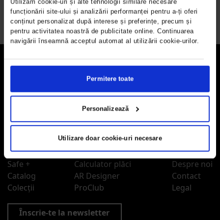
Utilizăm cookie-uri și alte tehnologii similare necesare
funcționării site-ului și analizării performanței pentru a-ți oferi
conținut personalizat după interese și preferințe, precum și
pentru activitatea noastră de publicitate online. Continuarea
navigării înseamnă acceptul automat al utilizării cookie-urilor.
Permitere toate
CESAROM® este un brand românesc cu o istorie de peste 60 de ani, care
îmbină tradiția cu inovația și creativitatea pentru a pune la dispoziție soluții
care să te inspire în fiecare zi.
Personalizează
Utilizare doar cookie-uri necesare
Produse
De unde cumpăr
Blog
Safe +
Calculator plăci
Despre noi
Catalog
AR Designer
Contact
Colecții
ProClub
Legal
Înscrie-te la newsletter