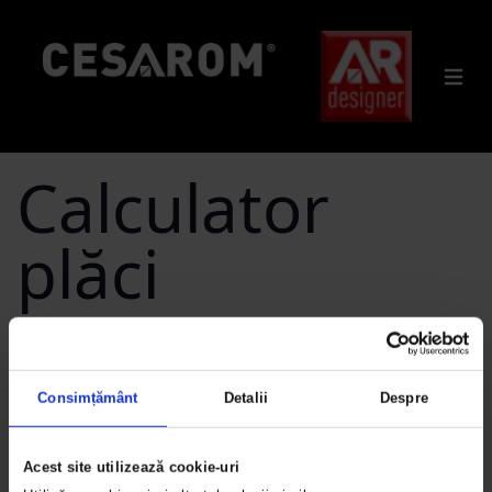
Calculator
plăci
Consimțământ
Detalii
Despre
Dimensiunea plăcilor:
Acest site utilizează cookie-uri