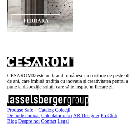
FERRARA
CESAROM® este un brand românesc cu o istorie de peste 60
de ani, care îmbină tradiția cu inovația și creativitatea pentru a
pune la dispoziție soluții care să te inspire în fiecare zi.
Produse
Safe +
Catalog
Colecții
De unde cumpăr
Calculator plăci
AR Designer
ProClub
Blog
Despre noi
Contact
Legal
Înscrie-te la newsletter