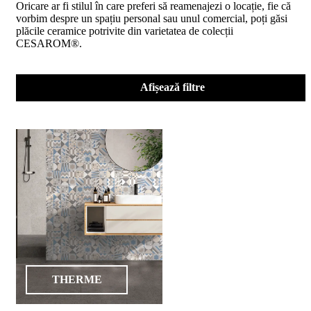
Oricare ar fi stilul în care preferi să reamenajezi o locație, fie că
D02
vorbim despre un spațiu personal sau unul comercial, poți găsi
BIII
plăcile ceramice potrivite din varietatea de colecții
2023
CESAROM®.
Declaratia
de
performanta
D04
Afișează filtre
BIII
2023
Certificatul
de
conformitate
nr
150
din
2026
Certificat
SMC
ISO
9001-
2015
din
THERME
2026
Certificatul
de