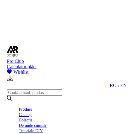
BI
2024
Ghid
montare
gresie
și
faianță
Declarație
de
performanță
nr.
Pro Club
D01
Calculator plăci
BIII
Wishlist
2022
Politica
de
RO
EN
confidentialitate
octombrie
2023
Solutii
Produse
Ceramice
Catalog
Complete
Colecții
Declarația
De unde cumpăr
de
Tutoriale DIY
conformitate