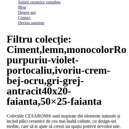
Soluții ceramice complete
D03
Blog
BI
Despre noi
2022
Contact
Declarația
Devino partener
de
conformitate
D03
Filtru colecție:
BIII
2022
Ciment,lemn,monocolorRo
Declaratia
de
purpuriu-violet-
performanta
D01
portocaliu,ivoriu-crem-
BI
2023
bej-ocru,gri-grej-
Declaratia
de
antracit40x20-
performanta
D01
faianta,50×25-faianta
BI
UGL
2020
Colecțiile CESAROM® sunt inspirate din elemente naturale și
Declaratia
includ plăci ceramice de cea mai înaltă calitate, cu design-uri
de
inedite, care să te ajute să creezi un spațiu potrivit nevoilor tale.
performanta