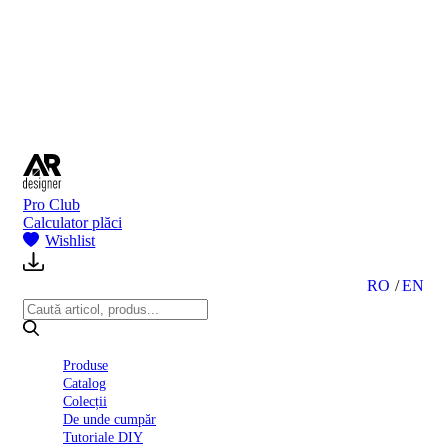
BI
2024
Ghid
montare
gresie
și
faianță
Declarație
de
performanță
nr.
Pro Club
D01
Calculator plăci
BIII
Wishlist
2022
Politica
de
RO
EN
confidentialitate
octombrie
2023
Solutii
Produse
Ceramice
Catalog
Complete
Colecții
Declarația
De unde cumpăr
de
Tutoriale DIY
conformitate