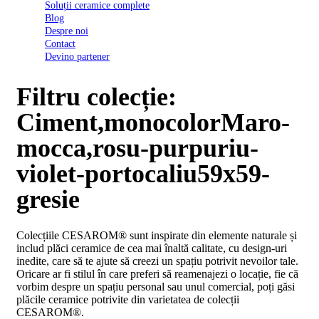
Soluții ceramice complete
D03
Blog
BI
Despre noi
2022
Contact
Declarația
Devino partener
de
conformitate
D03
Filtru colecție:
BIII
2022
Ciment,monocolorMaro-
Declaratia
de
mocca,rosu-purpuriu-
performanta
D01
violet-portocaliu59x59-
BI
2023
gresie
Declaratia
de
performanta
Colecțiile CESAROM® sunt inspirate din elemente naturale și
D01
includ plăci ceramice de cea mai înaltă calitate, cu design-uri
BI
inedite, care să te ajute să creezi un spațiu potrivit nevoilor tale.
UGL
Oricare ar fi stilul în care preferi să reamenajezi o locație, fie că
2020
vorbim despre un spațiu personal sau unul comercial, poți găsi
Declaratia
plăcile ceramice potrivite din varietatea de colecții
de
CESAROM®.
performanta