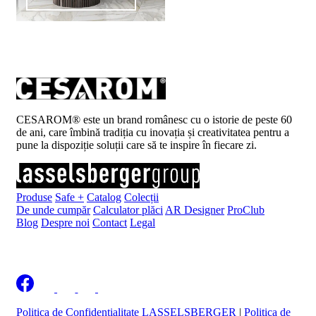
CESAROM® este un brand românesc cu o istorie de peste 60
de ani, care îmbină tradiția cu inovația și creativitatea pentru a
pune la dispoziție soluții care să te inspire în fiecare zi.
Produse
Safe +
Catalog
Colecții
De unde cumpăr
Calculator plăci
AR Designer
ProClub
Blog
Despre noi
Contact
Legal
Înscrie-te la newsletter
Politica de Confidențialitate LASSELSBERGER
|
Politica de