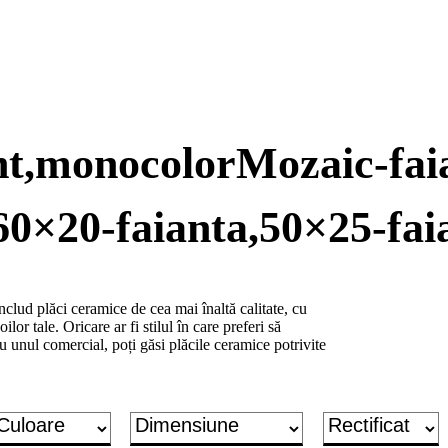
ent,monocolorMozaic-fai
60×20-faianta,50×25-fai
lud plăci ceramice de cea mai înaltă calitate, cu
ilor tale. Oricare ar fi stilul în care preferi să
u unul comercial, poți găsi plăcile ceramice potrivite