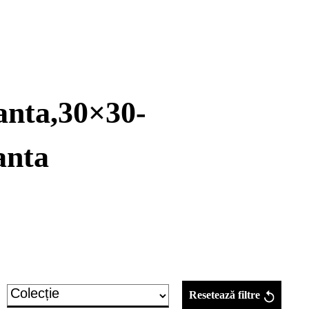
anta,30×30-
anta
Resetează filtre