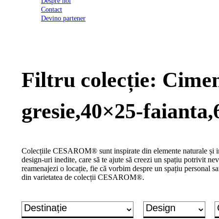
Despre noi
2026
Contact
Certificatul
Devino partener
de
conformitate
nr
620
din
2026
Filtru colecție: Cim
Agrement
tehnic
mozaic
interior
gresie,40×25-faianta,
și
exterior
2021
Agrement
tehnic
Colecțiile CESAROM® sunt inspirate din elemente naturale și inc
mozaic
design-uri inedite, care să te ajute să creezi un spațiu potrivit nevo
interior
reamenajezi o locație, fie că vorbim despre un spațiu personal sa
2022
din varietatea de colecții CESAROM®.
Regulament
campanie
"CESAROM
-
Câștigă