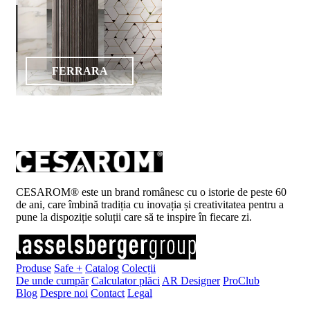
FERRARA
CESAROM® este un brand românesc cu o istorie de peste 60
de ani, care îmbină tradiția cu inovația și creativitatea pentru a
pune la dispoziție soluții care să te inspire în fiecare zi.
Produse
Safe +
Catalog
Colecții
De unde cumpăr
Calculator plăci
AR Designer
ProClub
Blog
Despre noi
Contact
Legal