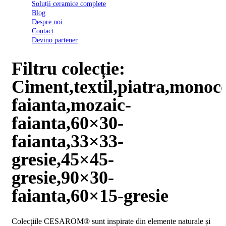
Soluții ceramice complete
D03
Blog
BI
Despre noi
2022
Contact
Declarația
Devino partener
de
conformitate
D03
Filtru colecție:
BIII
2022
Ciment,textil,piatra,monoc
Declaratia
de
faianta,mozaic-
performanta
D01
faianta,60×30-
BI
2023
faianta,33×33-
Declaratia
de
gresie,45×45-
performanta
D01
gresie,90×30-
BI
UGL
faianta,60×15-gresie
2020
Declaratia
de
Colecțiile CESAROM® sunt inspirate din elemente naturale și
performanta