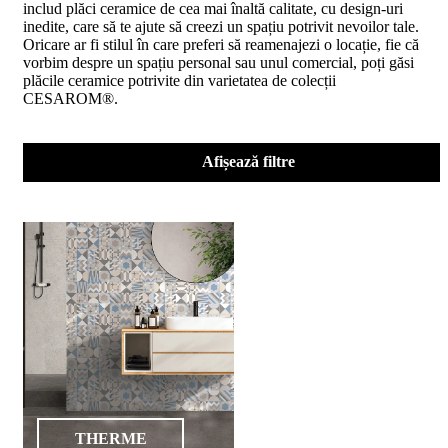
includ plăci ceramice de cea mai înaltă calitate, cu design-uri
D02
inedite, care să te ajute să creezi un spațiu potrivit nevoilor tale.
BIII
Oricare ar fi stilul în care preferi să reamenajezi o locație, fie că
2023
vorbim despre un spațiu personal sau unul comercial, poți găsi
Declaratia
plăcile ceramice potrivite din varietatea de colecții
de
CESAROM®.
performanta
D04
BIII
2023
Afișează filtre
Certificatul
de
conformitate
nr
150
din
2026
Certificat
SMC
ISO
9001-
2015
din
2026
Certificatul
THERME
de