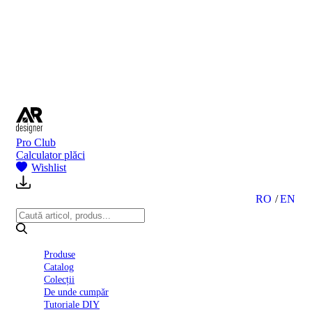
BI
2024
Ghid
montare
gresie
și
faianță
Declarație
de
performanță
nr.
Pro Club
D01
Calculator plăci
BIII
Wishlist
2022
Politica
de
RO
EN
confidentialitate
octombrie
2023
Solutii
Produse
Ceramice
Catalog
Complete
Colecții
Declarația
De unde cumpăr
de
Tutoriale DIY
conformitate