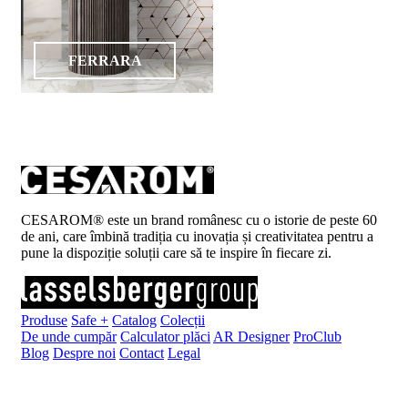
FERRARA
CESAROM® este un brand românesc cu o istorie de peste 60
de ani, care îmbină tradiția cu inovația și creativitatea pentru a
pune la dispoziție soluții care să te inspire în fiecare zi.
Produse
Safe +
Catalog
Colecții
De unde cumpăr
Calculator plăci
AR Designer
ProClub
Blog
Despre noi
Contact
Legal
Înscrie-te la newsletter