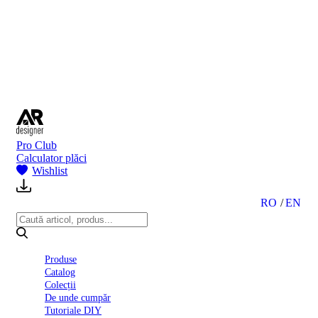
BI
2024
Ghid
montare
gresie
și
faianță
Declarație
de
performanță
nr.
Pro Club
D01
Calculator plăci
BIII
Wishlist
2022
Politica
de
RO
EN
confidentialitate
octombrie
2023
Solutii
Produse
Ceramice
Catalog
Complete
Colecții
Declarația
De unde cumpăr
de
Tutoriale DIY
conformitate