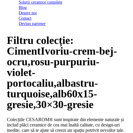
Soluții ceramice complete
D03
Blog
BI
Despre noi
2022
Contact
Declarația
Devino partener
de
conformitate
D03
Filtru colecție:
BIII
2022
CimentIvoriu-crem-bej-
Declaratia
de
ocru,rosu-purpuriu-
performanta
D01
violet-
BI
2023
portocaliu,albastru-
Declaratia
de
turquoise,alb60x15-
performanta
D01
gresie,30×30-gresie
BI
UGL
2020
Colecțiile CESAROM® sunt inspirate din elemente naturale și
Declaratia
includ plăci ceramice de cea mai înaltă calitate, cu design-uri
de
inedite, care să te ajute să creezi un spațiu potrivit nevoilor tale.
performanta