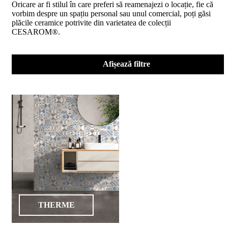
Oricare ar fi stilul în care preferi să reamenajezi o locație, fie că
D02
vorbim despre un spațiu personal sau unul comercial, poți găsi
BIII
plăcile ceramice potrivite din varietatea de colecții
2023
CESAROM®.
Declaratia
de
performanta
D04
Afișează filtre
BIII
2023
Certificatul
de
conformitate
nr
150
din
2026
Certificat
SMC
ISO
9001-
2015
din
THERME
2026
Certificatul
de