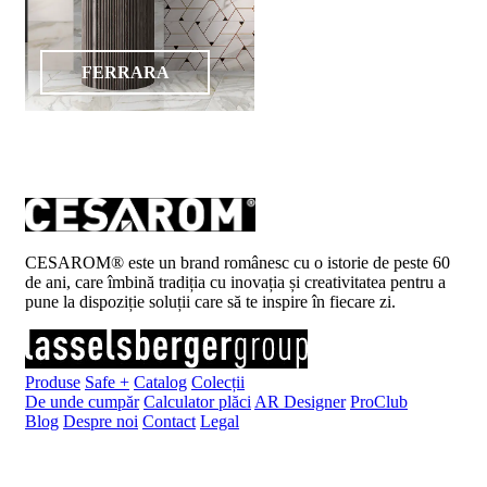
FERRARA
CESAROM® este un brand românesc cu o istorie de peste 60
de ani, care îmbină tradiția cu inovația și creativitatea pentru a
pune la dispoziție soluții care să te inspire în fiecare zi.
Produse
Safe +
Catalog
Colecții
De unde cumpăr
Calculator plăci
AR Designer
ProClub
Blog
Despre noi
Contact
Legal
Înscrie-te la newsletter