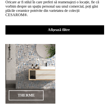
Oricare ar fi stilul în care preferi să reamenajezi o locație, fie că
D02
vorbim despre un spațiu personal sau unul comercial, poți găsi
BIII
plăcile ceramice potrivite din varietatea de colecții
2023
CESAROM®.
Declaratia
de
performanta
D04
Afișează filtre
BIII
2023
Certificatul
de
conformitate
nr
150
din
2026
Certificat
SMC
ISO
9001-
2015
din
THERME
2026
Certificatul
de