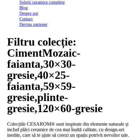
Soluții ceramice complete
D03
Blog
BI
Despre noi
2022
Contact
Declarația
Devino partener
de
conformitate
D03
Filtru colecție:
BIII
2022
CimentMozaic-
Declaratia
de
faianta,30×30-
performanta
D01
gresie,40×25-
BI
2023
faianta,59×59-
Declaratia
de
gresie,plinte-
performanta
D01
gresie,120×60-gresie
BI
UGL
2020
Colecțiile CESAROM® sunt inspirate din elemente naturale și
Declaratia
includ plăci ceramice de cea mai înaltă calitate, cu design-uri
de
inedite, care să te ajute să creezi un spațiu potrivit nevoilor tale.
performanta