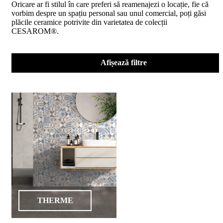
Oricare ar fi stilul în care preferi să reamenajezi o locație, fie că
D02
vorbim despre un spațiu personal sau unul comercial, poți găsi
BIII
plăcile ceramice potrivite din varietatea de colecții
2023
CESAROM®.
Declaratia
de
performanta
D04
Afișează filtre
BIII
2023
Certificatul
de
conformitate
nr
150
din
2026
Certificat
SMC
ISO
9001-
2015
din
THERME
2026
Certificatul
de