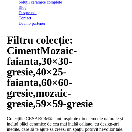
Soluții ceramice complete
D03
Blog
BI
Despre noi
2022
Contact
Declarația
Devino partener
de
conformitate
D03
Filtru colecție:
BIII
2022
CimentMozaic-
Declaratia
de
faianta,30×30-
performanta
D01
gresie,40×25-
BI
2023
faianta,60×60-
Declaratia
de
gresie,mozaic-
performanta
D01
gresie,59×59-gresie
BI
UGL
2020
Colecțiile CESAROM® sunt inspirate din elemente naturale și
Declaratia
includ plăci ceramice de cea mai înaltă calitate, cu design-uri
de
inedite, care să te ajute să creezi un spațiu potrivit nevoilor tale.
performanta