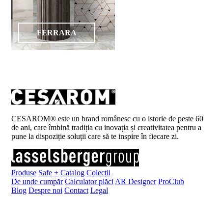
FERRARA
CESAROM® este un brand românesc cu o istorie de peste 60
de ani, care îmbină tradiția cu inovația și creativitatea pentru a
pune la dispoziție soluții care să te inspire în fiecare zi.
Produse
Safe +
Catalog
Colecții
De unde cumpăr
Calculator plăci
AR Designer
ProClub
Blog
Despre noi
Contact
Legal
Înscrie-te la newsletter