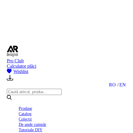
BI
2024
Ghid
montare
gresie
și
faianță
Declarație
de
performanță
nr.
Pro Club
D01
Calculator plăci
BIII
Wishlist
2022
Politica
de
RO
EN
confidentialitate
octombrie
2023
Solutii
Produse
Ceramice
Catalog
Complete
Colecții
Declarația
De unde cumpăr
de
Tutoriale DIY
conformitate