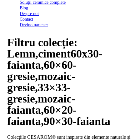
Soluții ceramice complete
D03
Blog
BI
Despre noi
2022
Contact
Declarația
Devino partener
de
conformitate
D03
Filtru colecție:
BIII
2022
Lemn,ciment60x30-
Declaratia
de
faianta,60×60-
performanta
D01
gresie,mozaic-
BI
2023
gresie,33×33-
Declaratia
de
gresie,mozaic-
performanta
D01
faianta,60×20-
BI
UGL
faianta,90×30-faianta
2020
Declaratia
de
Colecțiile CESAROM® sunt inspirate din elemente naturale și
performanta