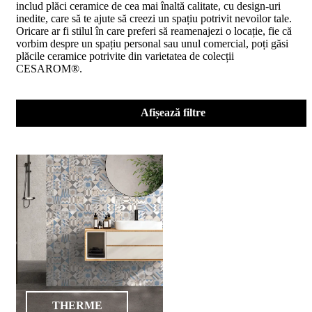
includ plăci ceramice de cea mai înaltă calitate, cu design-uri
D02
inedite, care să te ajute să creezi un spațiu potrivit nevoilor tale.
BIII
Oricare ar fi stilul în care preferi să reamenajezi o locație, fie că
2023
vorbim despre un spațiu personal sau unul comercial, poți găsi
Declaratia
plăcile ceramice potrivite din varietatea de colecții
de
CESAROM®.
performanta
D04
BIII
2023
Afișează filtre
Certificatul
de
conformitate
nr
150
din
2026
Certificat
SMC
ISO
9001-
2015
din
2026
Certificatul
THERME
de