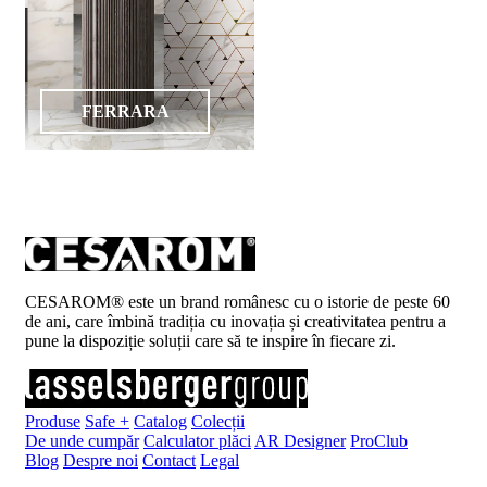
FERRARA
CESAROM® este un brand românesc cu o istorie de peste 60
de ani, care îmbină tradiția cu inovația și creativitatea pentru a
pune la dispoziție soluții care să te inspire în fiecare zi.
Produse
Safe +
Catalog
Colecții
De unde cumpăr
Calculator plăci
AR Designer
ProClub
Blog
Despre noi
Contact
Legal