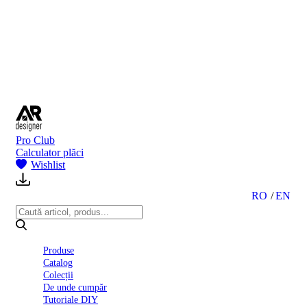
BI
2024
Ghid
montare
gresie
și
faianță
Declarație
de
performanță
nr.
Pro Club
D01
Calculator plăci
BIII
Wishlist
2022
Politica
de
RO
EN
confidentialitate
octombrie
2023
Solutii
Produse
Ceramice
Catalog
Complete
Colecții
Declarația
De unde cumpăr
de
Tutoriale DIY
conformitate