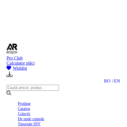
BI
2024
Ghid
montare
gresie
și
faianță
Declarație
de
performanță
nr.
Pro Club
D01
Calculator plăci
BIII
Wishlist
2022
Politica
de
RO
EN
confidentialitate
octombrie
2023
Solutii
Produse
Ceramice
Catalog
Complete
Colecții
Declarația
De unde cumpăr
de
Tutoriale DIY
conformitate