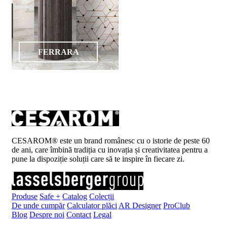
FERRARA
CESAROM® este un brand românesc cu o istorie de peste 60
de ani, care îmbină tradiția cu inovația și creativitatea pentru a
pune la dispoziție soluții care să te inspire în fiecare zi.
Produse
Safe +
Catalog
Colecții
De unde cumpăr
Calculator plăci
AR Designer
ProClub
Blog
Despre noi
Contact
Legal