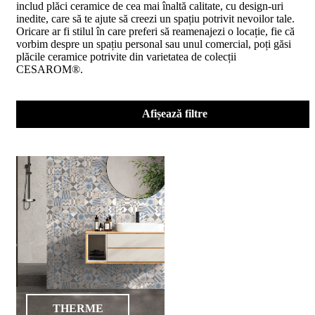
includ plăci ceramice de cea mai înaltă calitate, cu design-uri
D02
inedite, care să te ajute să creezi un spațiu potrivit nevoilor tale.
BIII
Oricare ar fi stilul în care preferi să reamenajezi o locație, fie că
2023
vorbim despre un spațiu personal sau unul comercial, poți găsi
Declaratia
plăcile ceramice potrivite din varietatea de colecții
de
CESAROM®.
performanta
D04
BIII
2023
Afișează filtre
Certificatul
de
conformitate
nr
150
din
2026
Certificat
SMC
ISO
9001-
2015
din
2026
Certificatul
THERME
de