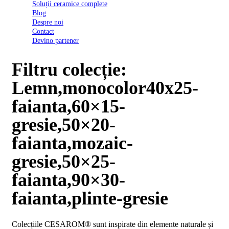
Soluții ceramice complete
D03
Blog
BI
Despre noi
2022
Contact
Declarația
Devino partener
de
conformitate
D03
Filtru colecție:
BIII
2022
Lemn,monocolor40x25-
Declaratia
de
faianta,60×15-
performanta
D01
gresie,50×20-
BI
2023
faianta,mozaic-
Declaratia
de
gresie,50×25-
performanta
D01
faianta,90×30-
BI
UGL
faianta,plinte-gresie
2020
Declaratia
de
Colecțiile CESAROM® sunt inspirate din elemente naturale și
performanta