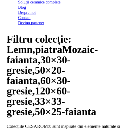
Soluții ceramice complete
D03
Blog
BI
Despre noi
2022
Contact
Declarația
Devino partener
de
conformitate
D03
Filtru colecție:
BIII
2022
Lemn,piatraMozaic-
Declaratia
de
faianta,30×30-
performanta
D01
gresie,50×20-
BI
2023
faianta,60×30-
Declaratia
de
gresie,120×60-
performanta
D01
gresie,33×33-
BI
UGL
gresie,50×25-faianta
2020
Declaratia
de
Colecțiile CESAROM® sunt inspirate din elemente naturale și
performanta