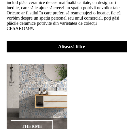
includ plăci ceramice de cea mai înaltă calitate, cu design-uri
D02
inedite, care să te ajute să creezi un spațiu potrivit nevoilor tale.
BIII
Oricare ar fi stilul în care preferi să reamenajezi o locație, fie că
2023
vorbim despre un spațiu personal sau unul comercial, poți găsi
Declaratia
plăcile ceramice potrivite din varietatea de colecții
de
CESAROM®.
performanta
D04
BIII
2023
Afișează filtre
Certificatul
de
conformitate
nr
150
din
2026
Certificat
SMC
ISO
9001-
2015
din
2026
Certificatul
THERME
de