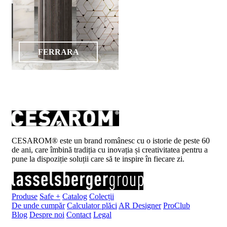
FERRARA
CESAROM® este un brand românesc cu o istorie de peste 60
de ani, care îmbină tradiția cu inovația și creativitatea pentru a
pune la dispoziție soluții care să te inspire în fiecare zi.
Produse
Safe +
Catalog
Colecții
De unde cumpăr
Calculator plăci
AR Designer
ProClub
Blog
Despre noi
Contact
Legal