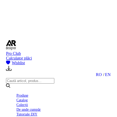
BI
2024
Ghid
montare
gresie
și
faianță
Declarație
de
performanță
nr.
Pro Club
D01
Calculator plăci
BIII
Wishlist
2022
Politica
de
RO
EN
confidentialitate
octombrie
2023
Solutii
Produse
Ceramice
Catalog
Complete
Colecții
Declarația
De unde cumpăr
de
Tutoriale DIY
conformitate