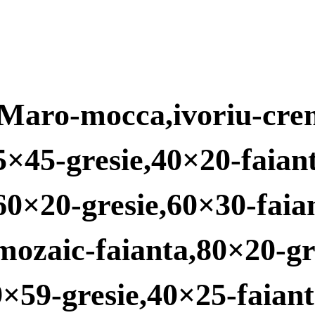
mnMaro-mocca,ivoriu-cre
5×45-gresie,40×20-faian
,60×20-gresie,60×30-faia
,mozaic-faianta,80×20-gr
59×59-gresie,40×25-faian