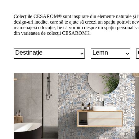
un
proiect
de
Colecțiile CESAROM® sunt inspirate din elemente naturale și inc
design"
design-uri inedite, care să te ajute să creezi un spațiu potrivit nevo
reamenajezi o locație, fie că vorbim despre un spațiu personal sa
din varietatea de colecții CESAROM®.
Produse
Gresie
porțelanată
Gresie
porțelanată
2cm
Treaptă
&
plintă
porțelanată
Gresie
de