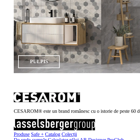
PULPIS
CESAROM® este un brand românesc cu o istorie de peste 60 de ani, 
Produse
Safe +
Catalog
Colecții
De unde cumpăr
Calculator plăci
AR Designer
ProClub