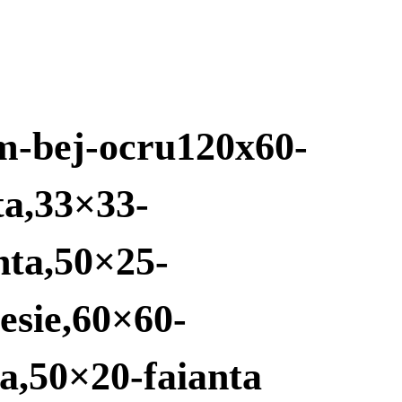
m-bej-ocru120x60-
ta,33×33-
nta,50×25-
esie,60×60-
ta,50×20-faianta