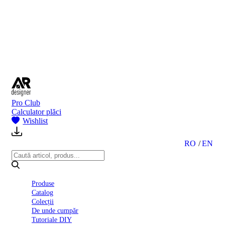
BI
2024
Ghid
montare
gresie
și
faianță
Declarație
de
performanță
nr.
Pro Club
D01
Calculator plăci
BIII
Wishlist
2022
Politica
de
RO
EN
confidentialitate
octombrie
2023
Solutii
Produse
Ceramice
Catalog
Complete
Colecții
Declarația
De unde cumpăr
de
Tutoriale DIY
conformitate