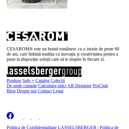
CESAROM® este un brand românesc cu o istorie de peste 60
de ani, care îmbină tradiția cu inovația și creativitatea pentru a
pune la dispoziție soluții care să te inspire în fiecare zi.
Produse
Safe +
Catalog
Colecții
De unde cumpăr
Calculator plăci
AR Designer
ProClub
Blog
Despre noi
Contact
Legal
Înscrie-te la newsletter
Politica de Confidențialitate LASSELSBERGER
|
Politica de