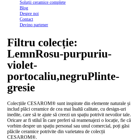
Soluții ceramice complete
D03
Blog
BI
Despre noi
2022
Contact
Declarația
Devino partener
de
conformitate
D03
Filtru colecție:
BIII
2022
LemnRosu-purpuriu-
Declaratia
de
violet-
performanta
D01
portocaliu,negruPlinte-
BI
2023
gresie
Declaratia
de
performanta
Colecțiile CESAROM® sunt inspirate din elemente naturale și
D01
includ plăci ceramice de cea mai înaltă calitate, cu design-uri
BI
inedite, care să te ajute să creezi un spațiu potrivit nevoilor tale.
UGL
Oricare ar fi stilul în care preferi să reamenajezi o locație, fie că
2020
vorbim despre un spațiu personal sau unul comercial, poți găsi
Declaratia
plăcile ceramice potrivite din varietatea de colecții
de
CESAROM®.
performanta