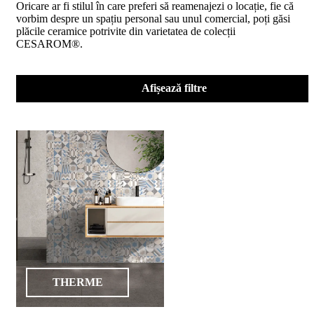
Oricare ar fi stilul în care preferi să reamenajezi o locație, fie că
D02
vorbim despre un spațiu personal sau unul comercial, poți găsi
BIII
plăcile ceramice potrivite din varietatea de colecții
2023
CESAROM®.
Declaratia
de
performanta
D04
Afișează filtre
BIII
2023
Certificatul
de
conformitate
nr
150
din
2026
Certificat
SMC
ISO
9001-
2015
din
THERME
2026
Certificatul
de