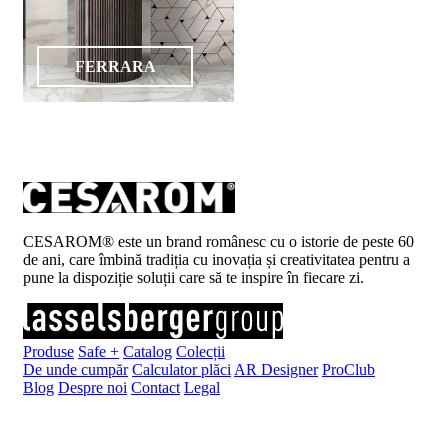
FERRARA
CESAROM® este un brand românesc cu o istorie de peste 60
de ani, care îmbină tradiția cu inovația și creativitatea pentru a
pune la dispoziție soluții care să te inspire în fiecare zi.
Produse
Safe +
Catalog
Colecții
De unde cumpăr
Calculator plăci
AR Designer
ProClub
Blog
Despre noi
Contact
Legal
Înscrie-te la newsletter