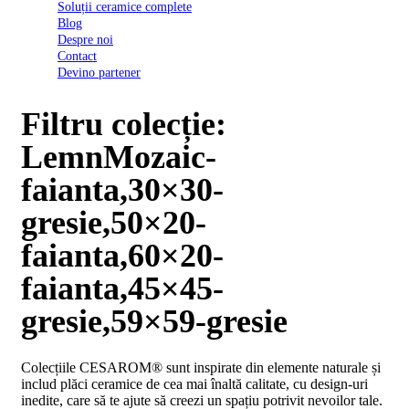
Soluții ceramice complete
D03
Blog
BI
Despre noi
2022
Contact
Declarația
Devino partener
de
conformitate
D03
Filtru colecție:
BIII
2022
LemnMozaic-
Declaratia
de
faianta,30×30-
performanta
D01
gresie,50×20-
BI
2023
faianta,60×20-
Declaratia
de
faianta,45×45-
performanta
D01
gresie,59×59-gresie
BI
UGL
2020
Colecțiile CESAROM® sunt inspirate din elemente naturale și
Declaratia
includ plăci ceramice de cea mai înaltă calitate, cu design-uri
de
inedite, care să te ajute să creezi un spațiu potrivit nevoilor tale.
performanta