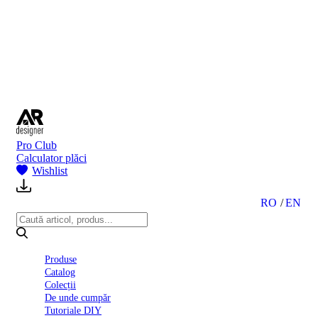
BI
2024
Ghid
montare
gresie
și
faianță
Declarație
de
performanță
nr.
Pro Club
D01
Calculator plăci
BIII
Wishlist
2022
Politica
de
RO
EN
confidentialitate
octombrie
2023
Solutii
Produse
Ceramice
Catalog
Complete
Colecții
Declarația
De unde cumpăr
de
Tutoriale DIY
conformitate