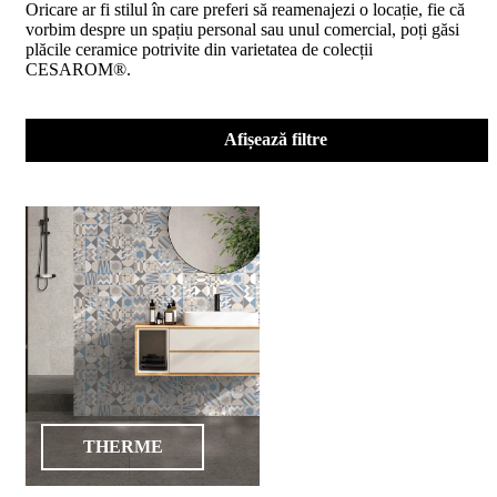
Oricare ar fi stilul în care preferi să reamenajezi o locație, fie că
D02
vorbim despre un spațiu personal sau unul comercial, poți găsi
BIII
plăcile ceramice potrivite din varietatea de colecții
2023
CESAROM®.
Declaratia
de
performanta
D04
Afișează filtre
BIII
2023
Certificatul
de
conformitate
nr
150
din
2026
Certificat
SMC
ISO
9001-
2015
din
THERME
2026
Certificatul
de