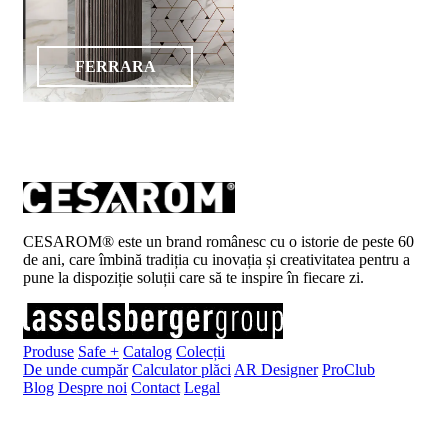
FERRARA
CESAROM® este un brand românesc cu o istorie de peste 60
de ani, care îmbină tradiția cu inovația și creativitatea pentru a
pune la dispoziție soluții care să te inspire în fiecare zi.
Produse
Safe +
Catalog
Colecții
De unde cumpăr
Calculator plăci
AR Designer
ProClub
Blog
Despre noi
Contact
Legal
Înscrie-te la newsletter