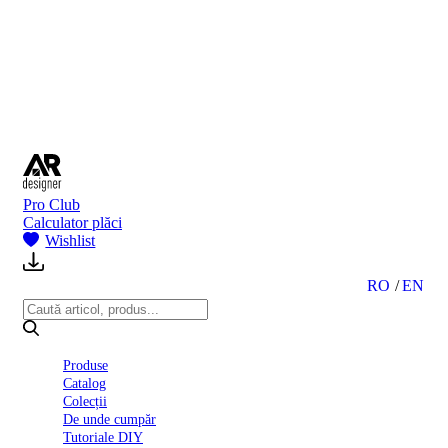
BI
2024
Ghid
montare
gresie
și
faianță
Declarație
de
performanță
nr.
Pro Club
D01
Calculator plăci
BIII
Wishlist
2022
Politica
de
RO
EN
confidentialitate
octombrie
2023
Solutii
Produse
Ceramice
Catalog
Complete
Colecții
Declarația
De unde cumpăr
de
Tutoriale DIY
conformitate