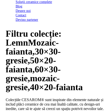
Soluții ceramice complete
D03
Blog
BI
Despre noi
2022
Contact
Declarația
Devino partener
de
conformitate
D03
Filtru colecție:
BIII
2022
LemnMozaic-
Declaratia
de
faianta,30×30-
performanta
D01
gresie,50×20-
BI
2023
faianta,60×30-
Declaratia
de
gresie,mozaic-
performanta
D01
gresie,40×20-faianta
BI
UGL
2020
Colecțiile CESAROM® sunt inspirate din elemente naturale și
Declaratia
includ plăci ceramice de cea mai înaltă calitate, cu design-uri
de
inedite, care să te ajute să creezi un spațiu potrivit nevoilor tale.
performanta