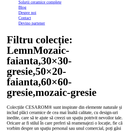
Soluții ceramice complete
D03
Blog
BI
Despre noi
2022
Contact
Declarația
Devino partener
de
conformitate
D03
Filtru colecție:
BIII
2022
LemnMozaic-
Declaratia
de
faianta,30×30-
performanta
D01
gresie,50×20-
BI
2023
faianta,60×60-
Declaratia
de
gresie,mozaic-gresie
performanta
D01
BI
Colecțiile CESAROM® sunt inspirate din elemente naturale și
UGL
includ plăci ceramice de cea mai înaltă calitate, cu design-uri
2020
inedite, care să te ajute să creezi un spațiu potrivit nevoilor tale.
Declaratia
Oricare ar fi stilul în care preferi să reamenajezi o locație, fie că
de
vorbim despre un spațiu personal sau unul comercial, poți găsi
performanta