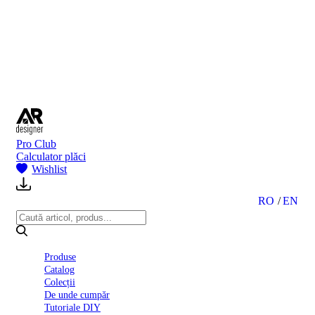
BI
2024
Ghid
montare
gresie
și
faianță
Declarație
de
performanță
nr.
Pro Club
D01
Calculator plăci
BIII
Wishlist
2022
Politica
de
RO
EN
confidentialitate
octombrie
2023
Solutii
Produse
Ceramice
Catalog
Complete
Colecții
Declarația
De unde cumpăr
de
Tutoriale DIY
conformitate