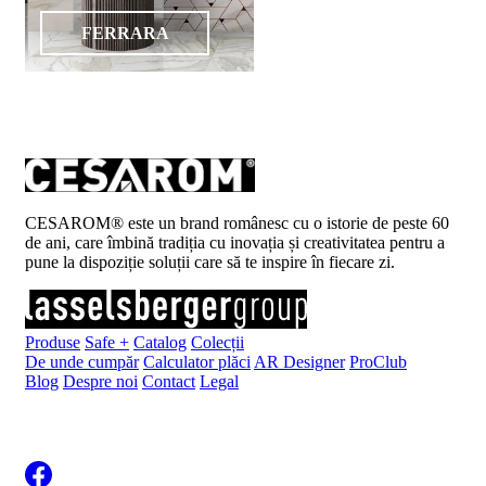
FERRARA
CESAROM® este un brand românesc cu o istorie de peste 60
de ani, care îmbină tradiția cu inovația și creativitatea pentru a
pune la dispoziție soluții care să te inspire în fiecare zi.
Produse
Safe +
Catalog
Colecții
De unde cumpăr
Calculator plăci
AR Designer
ProClub
Blog
Despre noi
Contact
Legal
Înscrie-te la newsletter