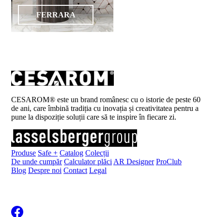
FERRARA
CESAROM® este un brand românesc cu o istorie de peste 60
de ani, care îmbină tradiția cu inovația și creativitatea pentru a
pune la dispoziție soluții care să te inspire în fiecare zi.
Produse
Safe +
Catalog
Colecții
De unde cumpăr
Calculator plăci
AR Designer
ProClub
Blog
Despre noi
Contact
Legal
Înscrie-te la newsletter