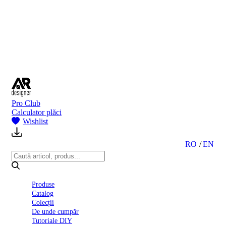
BI
2024
Ghid
montare
gresie
și
faianță
Declarație
de
performanță
nr.
Pro Club
D01
Calculator plăci
BIII
Wishlist
2022
Politica
de
RO
EN
confidentialitate
octombrie
2023
Solutii
Produse
Ceramice
Catalog
Complete
Colecții
Declarația
De unde cumpăr
de
Tutoriale DIY
conformitate