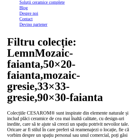
Soluții ceramice complete
D03
Blog
BI
Despre noi
2022
Contact
Declarația
Devino partener
de
conformitate
D03
Filtru colecție:
BIII
2022
LemnMozaic-
Declaratia
de
faianta,50×20-
performanta
D01
faianta,mozaic-
BI
2023
gresie,33×33-
Declaratia
de
gresie,90×30-faianta
performanta
D01
BI
Colecțiile CESAROM® sunt inspirate din elemente naturale și
UGL
includ plăci ceramice de cea mai înaltă calitate, cu design-uri
2020
inedite, care să te ajute să creezi un spațiu potrivit nevoilor tale.
Declaratia
Oricare ar fi stilul în care preferi să reamenajezi o locație, fie că
de
vorbim despre un spațiu personal sau unul comercial, poți găsi
performanta