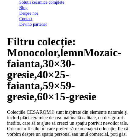
Soluții ceramice complete
D03
Blog
BI
Despre noi
2022
Contact
Declarația
Devino partener
de
conformitate
D03
Filtru colecție:
BIII
2022
Monocolor,lemnMozaic-
Declaratia
de
faianta,30×30-
performanta
D01
gresie,40×25-
BI
2023
faianta,59×59-
Declaratia
de
gresie,60×15-gresie
performanta
D01
BI
Colecțiile CESAROM® sunt inspirate din elemente naturale și
UGL
includ plăci ceramice de cea mai înaltă calitate, cu design-uri
2020
inedite, care să te ajute să creezi un spațiu potrivit nevoilor tale.
Declaratia
Oricare ar fi stilul în care preferi să reamenajezi o locație, fie că
de
vorbim despre un spațiu personal sau unul comercial, poți găsi
performanta