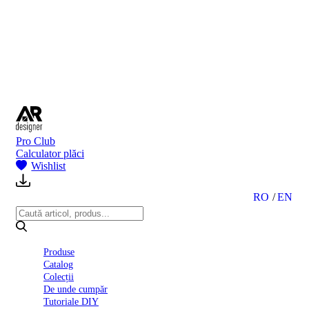
BI
2024
Ghid
montare
gresie
și
faianță
Declarație
de
performanță
nr.
Pro Club
D01
Calculator plăci
BIII
Wishlist
2022
Politica
de
RO
EN
confidentialitate
octombrie
2023
Solutii
Produse
Ceramice
Catalog
Complete
Colecții
Declarația
De unde cumpăr
de
Tutoriale DIY
conformitate