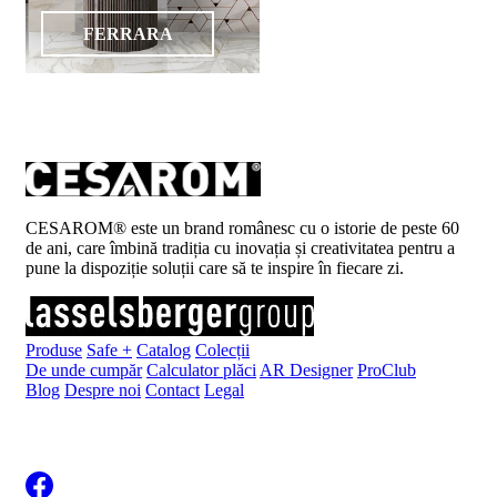
FERRARA
CESAROM® este un brand românesc cu o istorie de peste 60
de ani, care îmbină tradiția cu inovația și creativitatea pentru a
pune la dispoziție soluții care să te inspire în fiecare zi.
Produse
Safe +
Catalog
Colecții
De unde cumpăr
Calculator plăci
AR Designer
ProClub
Blog
Despre noi
Contact
Legal
Înscrie-te la newsletter