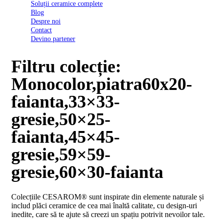
Soluții ceramice complete
D03
Blog
BI
Despre noi
2022
Contact
Declarația
Devino partener
de
conformitate
D03
Filtru colecție:
BIII
2022
Monocolor,piatra60x20-
Declaratia
de
faianta,33×33-
performanta
D01
gresie,50×25-
BI
2023
faianta,45×45-
Declaratia
de
gresie,59×59-
performanta
D01
gresie,60×30-faianta
BI
UGL
2020
Colecțiile CESAROM® sunt inspirate din elemente naturale și
Declaratia
includ plăci ceramice de cea mai înaltă calitate, cu design-uri
de
inedite, care să te ajute să creezi un spațiu potrivit nevoilor tale.
performanta