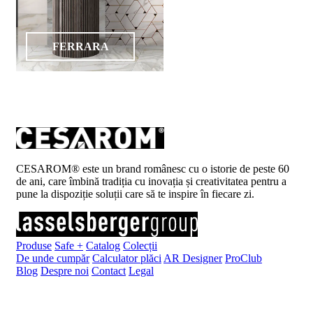
FERRARA
CESAROM® este un brand românesc cu o istorie de peste 60
de ani, care îmbină tradiția cu inovația și creativitatea pentru a
pune la dispoziție soluții care să te inspire în fiecare zi.
Produse
Safe +
Catalog
Colecții
De unde cumpăr
Calculator plăci
AR Designer
ProClub
Blog
Despre noi
Contact
Legal
Înscrie-te la newsletter