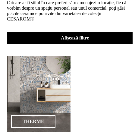
Oricare ar fi stilul în care preferi să reamenajezi o locație, fie că
D02
vorbim despre un spațiu personal sau unul comercial, poți găsi
BIII
plăcile ceramice potrivite din varietatea de colecții
2023
CESAROM®.
Declaratia
de
performanta
D04
Afișează filtre
BIII
2023
Certificatul
de
conformitate
nr
150
din
2026
Certificat
SMC
ISO
9001-
2015
din
THERME
2026
Certificatul
de