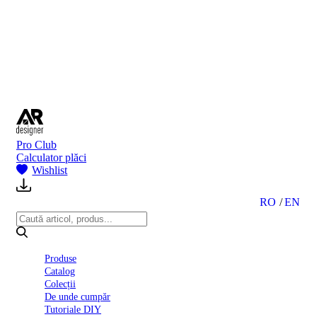
BI
2024
Ghid
montare
gresie
și
faianță
Declarație
de
performanță
nr.
Pro Club
D01
Calculator plăci
BIII
Wishlist
2022
Politica
de
RO
EN
confidentialitate
octombrie
2023
Solutii
Produse
Ceramice
Catalog
Complete
Colecții
Declarația
De unde cumpăr
de
Tutoriale DIY
conformitate