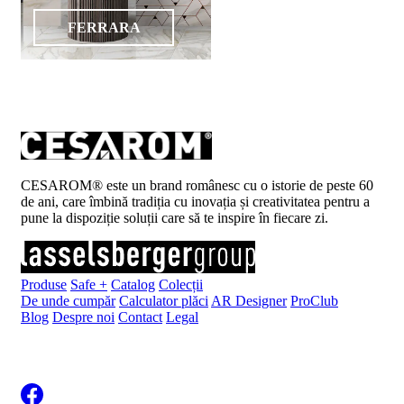
FERRARA
CESAROM® este un brand românesc cu o istorie de peste 60
de ani, care îmbină tradiția cu inovația și creativitatea pentru a
pune la dispoziție soluții care să te inspire în fiecare zi.
Produse
Safe +
Catalog
Colecții
De unde cumpăr
Calculator plăci
AR Designer
ProClub
Blog
Despre noi
Contact
Legal
Înscrie-te la newsletter