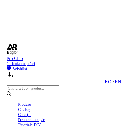
BI
2024
Ghid
montare
gresie
și
faianță
Declarație
de
performanță
nr.
Pro Club
D01
Calculator plăci
BIII
Wishlist
2022
Politica
de
RO
EN
confidentialitate
octombrie
2023
Solutii
Produse
Ceramice
Catalog
Complete
Colecții
Declarația
De unde cumpăr
de
Tutoriale DIY
conformitate