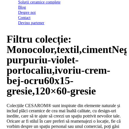
Soluții ceramice complete
D03
Blog
BI
Despre noi
2022
Contact
Declarația
Devino partener
de
conformitate
D03
Filtru colecție:
BIII
2022
Monocolor,textil,cimentNeg
Declaratia
de
purpuriu-violet-
performanta
D01
portocaliu,ivoriu-crem-
BI
2023
bej-ocru60x15-
Declaratia
de
gresie,120×60-gresie
performanta
D01
BI
Colecțiile CESAROM® sunt inspirate din elemente naturale și
UGL
includ plăci ceramice de cea mai înaltă calitate, cu design-uri
2020
inedite, care să te ajute să creezi un spațiu potrivit nevoilor tale.
Declaratia
Oricare ar fi stilul în care preferi să reamenajezi o locație, fie că
de
vorbim despre un spațiu personal sau unul comercial, poți găsi
performanta