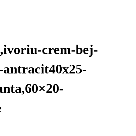
,ivoriu-crem-bej-
j-antracit40x25-
anta,60×20-
e