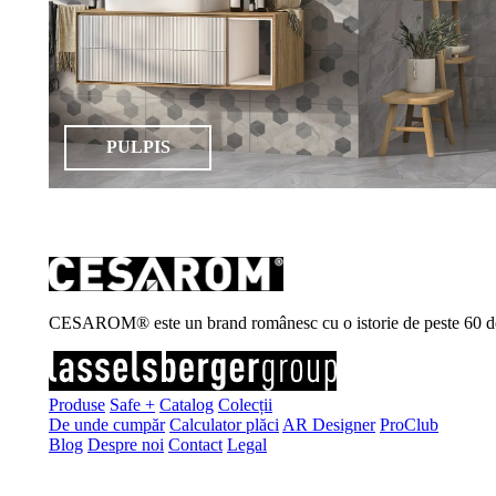
PULPIS
CESAROM® este un brand românesc cu o istorie de peste 60 de ani, 
Produse
Safe +
Catalog
Colecții
De unde cumpăr
Calculator plăci
AR Designer
ProClub
Blog
Despre noi
Contact
Legal
Înscrie-te la newsletter