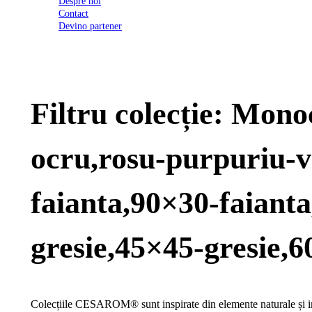
Despre noi
2026
Contact
Certificatul
Devino partener
de
conformitate
nr
620
din
2026
Filtru colecție: Mon
Agrement
tehnic
mozaic
interior
ocru,rosu-purpuriu-vi
și
exterior
2021
Agrement
faianta,90×30-faiant
tehnic
mozaic
interior
gresie,45×45-gresie,6
2022
Regulament
campanie
"CESAROM
-
Colecțiile CESAROM® sunt inspirate din elemente naturale și inc
Câștigă