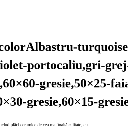
ocolorAlbastru-turquoise
olet-portocaliu,gri-gre
a,60×60-gresie,50×25-fai
0×30-gresie,60×15-gresi
lud plăci ceramice de cea mai înaltă calitate, cu