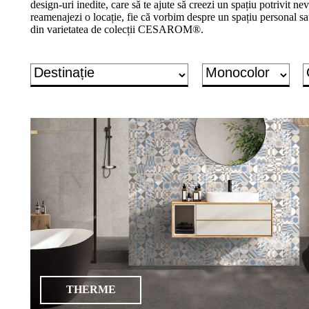
design-uri inedite, care să te ajute să creezi un spațiu potrivit nevo
un
reamenajezi o locație, fie că vorbim despre un spațiu personal sa
proiect
din varietatea de colecții CESAROM®.
de
design"
Produse
Gresie
porțelanată
Gresie
porțelanată
2cm
Treaptă
&
plintă
porțelanată
THERME
Gresie
de