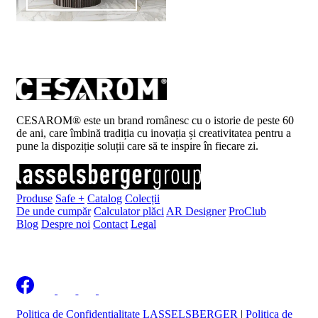
CESAROM® este un brand românesc cu o istorie de peste 60
de ani, care îmbină tradiția cu inovația și creativitatea pentru a
pune la dispoziție soluții care să te inspire în fiecare zi.
Produse
Safe +
Catalog
Colecții
De unde cumpăr
Calculator plăci
AR Designer
ProClub
Blog
Despre noi
Contact
Legal
Înscrie-te la newsletter
Politica de Confidențialitate LASSELSBERGER
|
Politica de