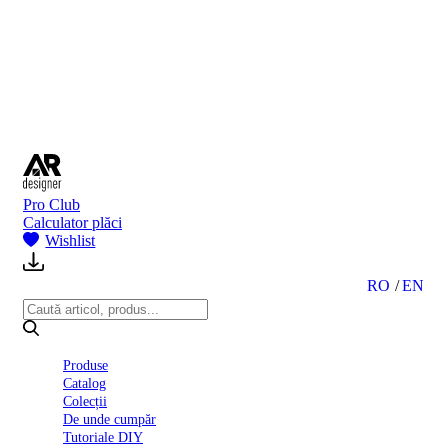
BI
2024
Ghid
montare
gresie
și
faianță
Declarație
de
performanță
nr.
Pro Club
D01
Calculator plăci
BIII
Wishlist
2022
Politica
de
RO
EN
confidentialitate
octombrie
2023
Solutii
Produse
Ceramice
Catalog
Complete
Colecții
Declarația
De unde cumpăr
de
Tutoriale DIY
conformitate