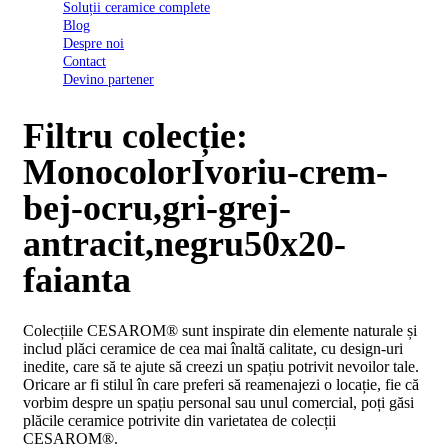
Soluții ceramice complete
D03
Blog
BI
Despre noi
2022
Contact
Declarația
Devino partener
de
conformitate
D03
Filtru colecție:
BIII
2022
MonocolorIvoriu-crem-
Declaratia
de
bej-ocru,gri-grej-
performanta
D01
antracit,negru50x20-
BI
2023
faianta
Declaratia
de
performanta
Colecțiile CESAROM® sunt inspirate din elemente naturale și
D01
includ plăci ceramice de cea mai înaltă calitate, cu design-uri
BI
inedite, care să te ajute să creezi un spațiu potrivit nevoilor tale.
UGL
Oricare ar fi stilul în care preferi să reamenajezi o locație, fie că
2020
vorbim despre un spațiu personal sau unul comercial, poți găsi
Declaratia
plăcile ceramice potrivite din varietatea de colecții
de
CESAROM®.
performanta