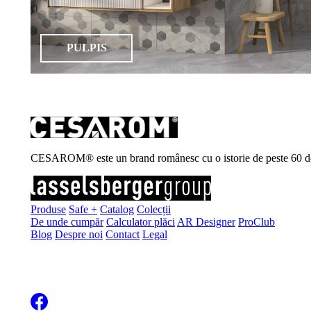
PULPIS
CESAROM® este un brand românesc cu o istorie de peste 60 de ani, 
Produse
Safe +
Catalog
Colecții
De unde cumpăr
Calculator plăci
AR Designer
ProClub
Blog
Despre noi
Contact
Legal
Înscrie-te la newsletter