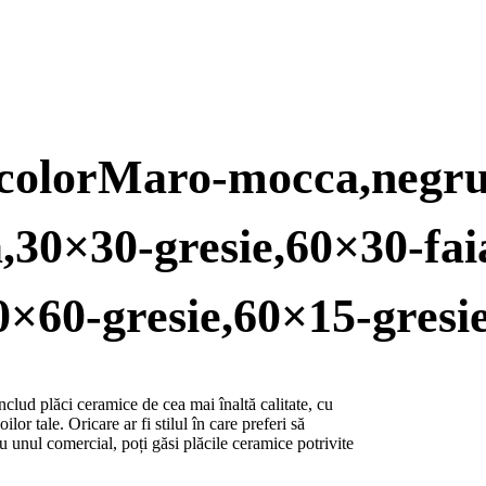
ocolorMaro-mocca,negru,
a,30×30-gresie,60×30-fa
0×60-gresie,60×15-gresi
lud plăci ceramice de cea mai înaltă calitate, cu
ilor tale. Oricare ar fi stilul în care preferi să
u unul comercial, poți găsi plăcile ceramice potrivite