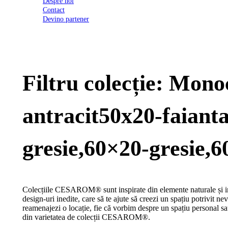
Despre noi
2026
Contact
Certificatul
Devino partener
de
conformitate
nr
620
din
2026
Filtru colecție: Mon
Agrement
tehnic
mozaic
interior
antracit50x20-faiant
și
exterior
2021
Agrement
gresie,60×20-gresie,6
tehnic
mozaic
interior
2022
Regulament
Colecțiile CESAROM® sunt inspirate din elemente naturale și inc
campanie
design-uri inedite, care să te ajute să creezi un spațiu potrivit nevo
"CESAROM
reamenajezi o locație, fie că vorbim despre un spațiu personal sa
-
din varietatea de colecții CESAROM®.
Câștigă