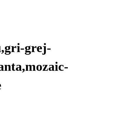
gri-grej-
ianta,mozaic-
e