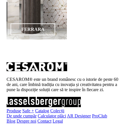
FERRARA
CESAROM® este un brand românesc cu o istorie de peste 60
de ani, care îmbină tradiția cu inovația și creativitatea pentru a
pune la dispoziție soluții care să te inspire în fiecare zi.
Produse
Safe +
Catalog
Colecții
De unde cumpăr
Calculator plăci
AR Designer
ProClub
Blog
Despre noi
Contact
Legal