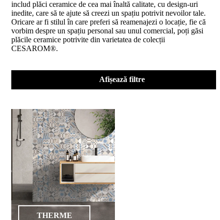
includ plăci ceramice de cea mai înaltă calitate, cu design-uri
D02
inedite, care să te ajute să creezi un spațiu potrivit nevoilor tale.
BIII
Oricare ar fi stilul în care preferi să reamenajezi o locație, fie că
2023
vorbim despre un spațiu personal sau unul comercial, poți găsi
Declaratia
plăcile ceramice potrivite din varietatea de colecții
de
CESAROM®.
performanta
D04
BIII
2023
Afișează filtre
Certificatul
de
conformitate
nr
150
din
2026
Certificat
SMC
ISO
9001-
2015
din
2026
Certificatul
THERME
de