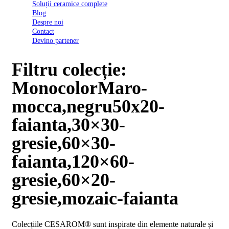
Soluții ceramice complete
D03
Blog
BI
Despre noi
2022
Contact
Declarația
Devino partener
de
conformitate
D03
Filtru colecție:
BIII
2022
MonocolorMaro-
Declaratia
de
mocca,negru50x20-
performanta
D01
faianta,30×30-
BI
2023
gresie,60×30-
Declaratia
de
faianta,120×60-
performanta
D01
gresie,60×20-
BI
UGL
gresie,mozaic-faianta
2020
Declaratia
de
Colecțiile CESAROM® sunt inspirate din elemente naturale și
performanta