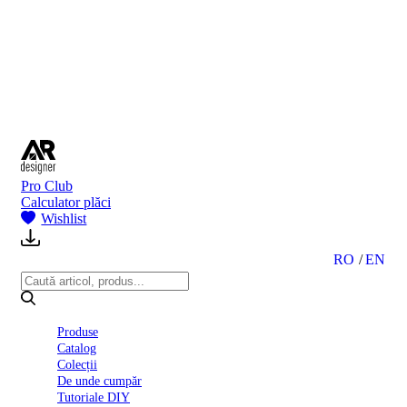
BI
2024
Ghid
montare
gresie
și
faianță
Declarație
de
performanță
nr.
Pro Club
D01
Calculator plăci
BIII
Wishlist
2022
Politica
de
RO
EN
confidentialitate
octombrie
2023
Solutii
Produse
Ceramice
Catalog
Complete
Colecții
Declarația
De unde cumpăr
de
Tutoriale DIY
conformitate