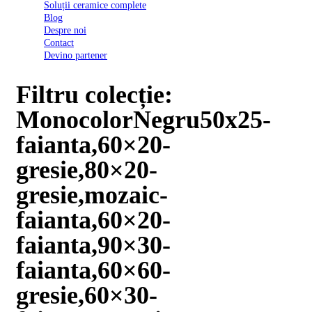
Soluții ceramice complete
D03
Blog
BI
Despre noi
2022
Contact
Declarația
Devino partener
de
conformitate
D03
Filtru colecție:
BIII
2022
MonocolorNegru50x25-
Declaratia
de
faianta,60×20-
performanta
D01
gresie,80×20-
BI
2023
gresie,mozaic-
Declaratia
de
faianta,60×20-
performanta
D01
faianta,90×30-
BI
UGL
faianta,60×60-
2020
Declaratia
gresie,60×30-
de
performanta