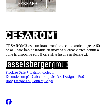
FERRARA
CESAROM® este un brand românesc cu o istorie de peste 60
de ani, care îmbină tradiția cu inovația și creativitatea pentru a
pune la dispoziție soluții care să te inspire în fiecare zi.
Produse
Safe +
Catalog
Colecții
De unde cumpăr
Calculator plăci
AR Designer
ProClub
Blog
Despre noi
Contact
Legal
Înscrie-te la newsletter