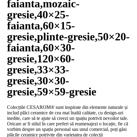
faianta,mozaic-
D02
BIII
gresie,40×25-
2023
Declaratia
faianta,60×15-
de
performanta
gresie,plinte-gresie,50×20-
D04
BIII
faianta,60×30-
2023
Certificatul
gresie,120×60-
de
conformitate
gresie,33×33-
nr
150
gresie,30×30-
din
2026
gresie,59×59-gresie
Certificat
SMC
ISO
Colecțiile CESAROM® sunt inspirate din elemente naturale și
9001-
includ plăci ceramice de cea mai înaltă calitate, cu design-uri
2015
inedite, care să te ajute să creezi un spațiu potrivit nevoilor tale.
din
Oricare ar fi stilul în care preferi să reamenajezi o locație, fie că
2026
vorbim despre un spațiu personal sau unul comercial, poți găsi
Certificatul
plăcile ceramice potrivite din varietatea de colecții
de