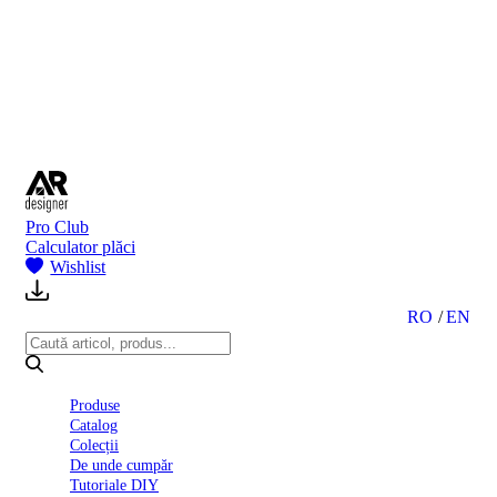
BI
2024
Ghid
montare
gresie
și
faianță
Declarație
de
performanță
nr.
Pro Club
D01
Calculator plăci
BIII
Wishlist
2022
Politica
de
RO
EN
confidentialitate
octombrie
2023
Solutii
Produse
Ceramice
Catalog
Complete
Colecții
Declarația
De unde cumpăr
de
Tutoriale DIY
conformitate